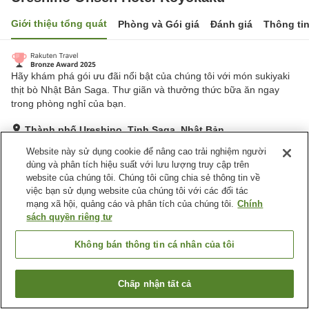
Giới thiệu tổng quát
Phòng và Gói giá
Đánh giá
Thông ti
Hãy khám phá gói ưu đãi nổi bật của chúng tôi với món sukiyaki
thịt bò Nhật Bản Saga. Thư giãn và thưởng thức bữa ăn ngay
trong phòng nghỉ của bạn.
Thành phố Ureshino, Tỉnh Saga, Nhật Bản
Hiển thị trên bản đồ
Website này sử dụng cookie để nâng cao trải nghiệm người
dùng và phân tích hiệu suất với lưu lượng truy cập trên
Tuyệt vời
Đánh giá:
573
lượt
4.6
website của chúng tôi. Chúng tôi cũng chia sẻ thông tin về
việc bạn sử dụng website của chúng tôi với các đối tác
mạng xã hội, quảng cáo và phân tích của chúng tôi.
Chính
Tiện nghi chỗ nghỉ
sách quyền riêng tư
Bãi đỗ xe
Máy bán hàng tự động
Cửa hàng
Sảnh tiệc
Không bán thông tin cá nhân của tôi
Trang chủ
Nhật Bản
Tỉnh Saga
Thành phố Ureshino
Chấp nhận tất cả
Tìm phòng trống
Ureshino Onsen Hotel Koyokaku