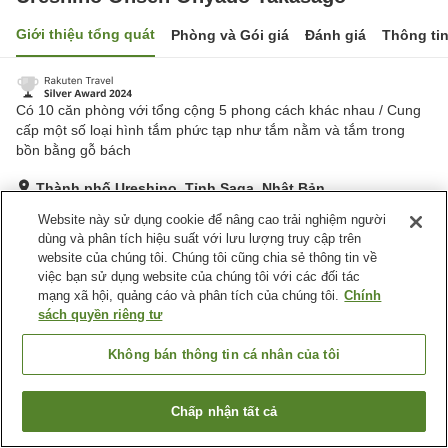
Giới thiệu tổng quát
Phòng và Gói giá
Đánh giá
Thông ti
Có 10 căn phòng với tổng cộng 5 phong cách khác nhau / Cung
cấp một số loại hình tắm phức tạp như tắm nằm và tắm trong
bồn bằng gỗ bách
Thành phố Ureshino, Tỉnh Saga, Nhật Bản
Hiển thị trên bản đồ
Website này sử dụng cookie để nâng cao trải nghiệm người
dùng và phân tích hiệu suất với lưu lượng truy cập trên
Tuyệt vời
Đánh giá:
61
lượt
4.4
website của chúng tôi. Chúng tôi cũng chia sẻ thông tin về
việc bạn sử dụng website của chúng tôi với các đối tác
mạng xã hội, quảng cáo và phân tích của chúng tôi.
Chính
Tiện nghi chỗ nghỉ
sách quyền riêng tư
Bãi đỗ xe
Cafe
Phòng đa năng
Sảnh tiệc
Không bán thông tin cá nhân của tôi
Trang chủ
Nhật Bản
Tỉnh Saga
Thành phố Ureshino
Chấp nhận tất cả
Tìm phòng trống
Ureshino Onsen Onyado Takasago