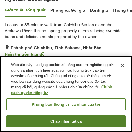
Giới thiệu tổng quát
Phòng và Gói giá
Đánh giá
Thông ti
Located a 35-minute walk from Chichibu Station along the
Arakawa River, this hot spring property offers relaxing riverside
baths and delicious meals prepared by the owner.
Thành phố Chichibu, Tỉnh Saitama, Nhật Bản
Hiển thị trên bản đồ
Xuất sắc
Đánh giá:
63
lượt
4.7
Website này sử dụng cookie để nâng cao trải nghiệm người
dùng và phân tích hiệu suất với lưu lượng truy cập trên
website của chúng tôi. Chúng tôi cũng chia sẻ thông tin về
Tiện nghi chỗ nghỉ
việc bạn sử dụng website của chúng tôi với các đối tác
mạng xã hội, quảng cáo và phân tích của chúng tôi.
Chính
Bãi đỗ xe
Nhà Tắm Công Cộng
sách quyền riêng tư
Nhà Tắm Công Cộng (Có
Dịch Vụ Đưa Đón
nước nóng)
Không bán thông tin cá nhân của tôi
Trang chủ
Nhật Bản
Tỉnh Saitama
Thành phố Chichibu
Ryokan Seseragiso
Chấp nhận tất cả
Tìm phòng trống