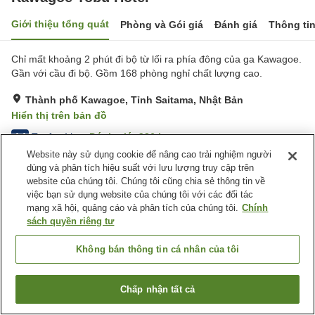
Giới thiệu tổng quát
Phòng và Gói giá
Đánh giá
Thông ti
Chỉ mất khoảng 2 phút đi bộ từ lối ra phía đông của ga Kawagoe.
Gần với cầu đi bộ. Gồm 168 phòng nghỉ chất lượng cao.
Thành phố Kawagoe, Tỉnh Saitama, Nhật Bản
Hiển thị trên bản đồ
Tuyệt vời
Đánh giá:
926
lượt
4.4
Website này sử dụng cookie để nâng cao trải nghiệm người
dùng và phân tích hiệu suất với lưu lượng truy cập trên
Tiện nghi chỗ nghỉ
website của chúng tôi. Chúng tôi cũng chia sẻ thông tin về
việc bạn sử dụng website của chúng tôi với các đối tác
Nhà hàng
Máy bán hàng tự động
mạng xã hội, quảng cáo và phân tích của chúng tôi.
Chính
Giặt ủi có phí
Giao Hàng Tận Nhà
sách quyền riêng tư
Trang chủ
Nhật Bản
Tỉnh Saitama
Thành phố Kawagoe
Không bán thông tin cá nhân của tôi
Kawagoe Tobu Hotel
Chấp nhận tất cả
Tìm phòng trống