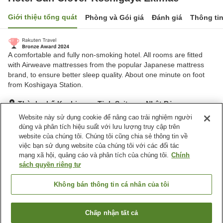
Giới thiệu tổng quát
Phòng và Gói giá
Đánh giá
Thông ti
A comfortable and fully non-smoking hotel. All rooms are fitted
with Airweave mattresses from the popular Japanese mattress
brand, to ensure better sleep quality. About one minute on foot
from Koshigaya Station.
Thành phố Koshigaya, Tỉnh Saitama, Nhật Bản
Hiển thị trên bản đồ
Website này sử dụng cookie để nâng cao trải nghiệm người
dùng và phân tích hiệu suất với lưu lượng truy cập trên
Tuyệt vời
Đánh giá:
574
lượt
4.3
website của chúng tôi. Chúng tôi cũng chia sẻ thông tin về
việc bạn sử dụng website của chúng tôi với các đối tác
mạng xã hội, quảng cáo và phân tích của chúng tôi.
Chính
Tiện nghi chỗ nghỉ
sách quyền riêng tư
Bãi đỗ xe
Lounge
Máy bán hàng tự động
Giặt ủi có phí
Không bán thông tin cá nhân của tôi
Trang chủ
Nhật Bản
Tỉnh Saitama
Thành phố Koshigaya
Chấp nhận tất cả
Tìm phòng trống
Hotel Sun Clover Koshigaya Ekimae