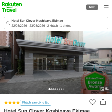
to
MỚI
top
page
Hotel Sun Clover Koshigaya Ekimae
22/08/2026
-
23/08/2026
|
2 khách
|
1 phòng
51
Khách sạn công tác
Hotel Sun Clover Koshigaya Ekimae