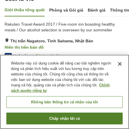
Giới thiệu tổng quát
Phòng và Gói giá
Đánh giá
Thông ti
Rakuten Travel Award 2017 / Five-room inn boasting healthy
meals / Our alcohol selection is overseen by our sommelier
Thị trấn Nagatoro, Tỉnh Saitama, Nhật Bản
Hiển thị trên bản đồ
Xuất sắc
Đánh giá:
5
lượt
4.8
Website này sử dụng cookie để nâng cao trải nghiệm người
dùng và phân tích hiệu suất với lưu lượng truy cập trên
Tiện nghi chỗ nghỉ
website của chúng tôi. Chúng tôi cũng chia sẻ thông tin về
việc bạn sử dụng website của chúng tôi với các đối tác
Dịch Vụ Đưa Đón
Giao Hàng Tận Nhà
mạng xã hội, quảng cáo và phân tích của chúng tôi.
Chính
Phục Vụ Phòng
Máy FAX
sách quyền riêng tư
Trang chủ
Nhật Bản
Tỉnh Saitama
Thị trấn Nagatoro
Không bán thông tin cá nhân của tôi
Cest la Vie
Chấp nhận tất cả
Tìm phòng trống