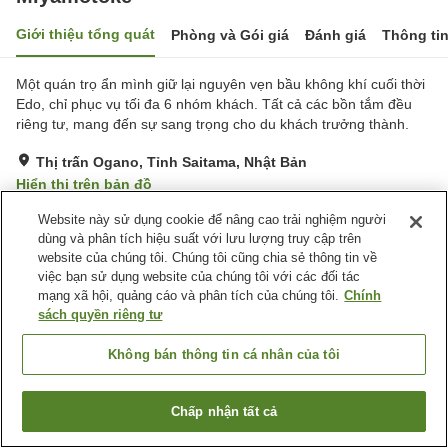
Giới thiệu tổng quát
Phòng và Gói giá
Đánh giá
Thông ti
Một quán trọ ẩn mình giữ lại nguyên vẹn bầu không khí cuối thời
Edo, chỉ phục vụ tối đa 6 nhóm khách. Tất cả các bồn tắm đều
riêng tư, mang đến sự sang trọng cho du khách trưởng thành.
Thị trấn Ogano, Tỉnh Saitama, Nhật Bản
Hiển thị trên bản đồ
Tuyệt vời
Đánh giá:
48
lượt
4.6
Website này sử dụng cookie để nâng cao trải nghiệm người
dùng và phân tích hiệu suất với lưu lượng truy cập trên
website của chúng tôi. Chúng tôi cũng chia sẻ thông tin về
Tiện nghi chỗ nghỉ
việc bạn sử dụng website của chúng tôi với các đối tác
mạng xã hội, quảng cáo và phân tích của chúng tôi.
Chính
Bãi đỗ xe
Cửa hàng
sách quyền riêng tư
Dịch Vụ Đưa Đón
Giao Hàng Tận Nhà
Không bán thông tin cá nhân của tôi
Trang chủ
Nhật Bản
Tỉnh Saitama
Thị trấn Ogano
Miyamotoke
Chấp nhận tất cả
Tìm phòng trống