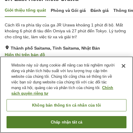
Giới thiệu tổng quát
Phòng và Gói giá
Đánh giá
Thông ti
Cách lối ra phía tây của ga JR Urawa khoảng 1 phút đi bộ. Mất
khoảng 6 phút đi tàu đến Omiya và 27 phút đến Tokyo. Lý tưởng
cho công tác, làm việc từ xa và giải trí!
Thành phố Saitama, Tỉnh Saitama, Nhật Bản
Hiển thị trên bản đồ
Tuyệt vời
Đánh giá:
329
lượt
4.5
Website này sử dụng cookie để nâng cao trải nghiệm người
dùng và phân tích hiệu suất với lưu lượng truy cập trên
website của chúng tôi. Chúng tôi cũng chia sẻ thông tin về
Tiện nghi chỗ nghỉ
việc bạn sử dụng website của chúng tôi với các đối tác
mạng xã hội, quảng cáo và phân tích của chúng tôi.
Chính
Nhà hàng
Máy bán hàng tự động
sách quyền riêng tư
Giao Hàng Tận Nhà
Dịch Vụ Gọi Đánh Thức
Không bán thông tin cá nhân của tôi
Trang chủ
Nhật Bản
Tỉnh Saitama
Thành phố Saitama
JR-East Hotel Mets Urawa
Chấp nhận tất cả
Tìm phòng trống