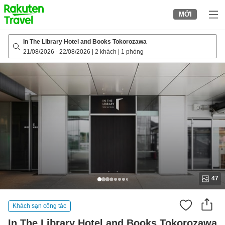
to
MỚI
top
page
In The Library Hotel and Books Tokorozawa
21/08/2026
-
22/08/2026
|
2 khách
|
1 phòng
47
Khách sạn công tác
In The Library Hotel and Books Tokorozawa