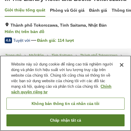
Giới thiệu tổng quát
Phòng và Gói giá
Đánh giá
Thông ti
Thành phố Tokorozawa, Tỉnh Saitama, Nhật Bản
Hiển thị trên bản đồ
Tuyệt vời
Đánh giá:
114
lượt
4.6
Trang chủ
Nhật Bản
Tỉnh Saitama
Thành phố Tokorozawa
In The Library Hotel and Books Tokorozawa
Website này sử dụng cookie để nâng cao trải nghiệm người
dùng và phân tích hiệu suất với lưu lượng truy cập trên
website của chúng tôi. Chúng tôi cũng chia sẻ thông tin về
việc bạn sử dụng website của chúng tôi với các đối tác
mạng xã hội, quảng cáo và phân tích của chúng tôi.
Chính
sách quyền riêng tư
Không bán thông tin cá nhân của tôi
Chấp nhận tất cả
Tìm phòng trống