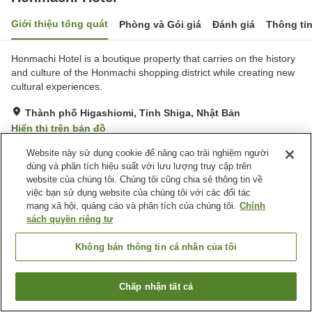
Giới thiệu tổng quát
Phòng và Gói giá
Đánh giá
Thông ti
Honmachi Hotel is a boutique property that carries on the history
and culture of the Honmachi shopping district while creating new
cultural experiences.
Thành phố Higashiomi, Tỉnh Shiga, Nhật Bản
Hiển thị trên bản đồ
Xuất sắc
Đánh giá:
52
lượt
5
Website này sử dụng cookie để nâng cao trải nghiệm người
dùng và phân tích hiệu suất với lưu lượng truy cập trên
website của chúng tôi. Chúng tôi cũng chia sẻ thông tin về
Tiện nghi chỗ nghỉ
việc bạn sử dụng website của chúng tôi với các đối tác
mạng xã hội, quảng cáo và phân tích của chúng tôi.
Chính
Bãi đỗ xe
Lounge
sách quyền riêng tư
Trang chủ
Nhật Bản
Tỉnh Shiga
Thành phố Higashiomi
Không bán thông tin cá nhân của tôi
Honmachi Hotel
Chấp nhận tất cả
Tìm phòng trống