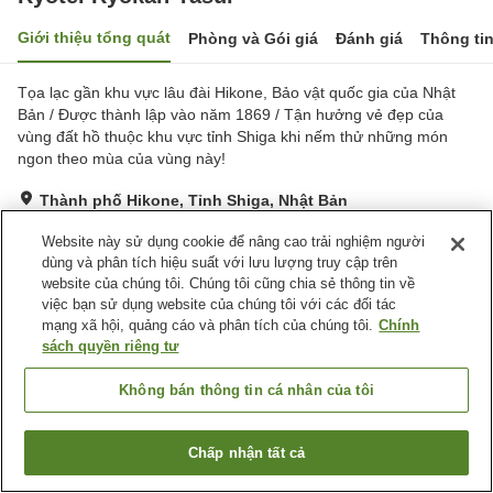
Giới thiệu tổng quát
Phòng và Gói giá
Đánh giá
Thông ti
Tọa lạc gần khu vực lâu đài Hikone, Bảo vật quốc gia của Nhật
Bản / Được thành lập vào năm 1869 / Tận hưởng vẻ đẹp của
vùng đất hồ thuộc khu vực tỉnh Shiga khi nếm thử những món
ngon theo mùa của vùng này!
Thành phố Hikone, Tỉnh Shiga, Nhật Bản
Hiển thị trên bản đồ
Website này sử dụng cookie để nâng cao trải nghiệm người
Xuất sắc
Đánh giá:
61
lượt
4.8
dùng và phân tích hiệu suất với lưu lượng truy cập trên
website của chúng tôi. Chúng tôi cũng chia sẻ thông tin về
việc bạn sử dụng website của chúng tôi với các đối tác
Tiện nghi chỗ nghỉ
mạng xã hội, quảng cáo và phân tích của chúng tôi.
Chính
sách quyền riêng tư
Giao Hàng Tận Nhà
Phòng ăn riêng
Phòng họp
Sảnh tiệc
Không bán thông tin cá nhân của tôi
Trang chủ
Nhật Bản
Tỉnh Shiga
Thành phố Hikone
Chấp nhận tất cả
Ryotei Ryokan Yasui
Tìm phòng trống