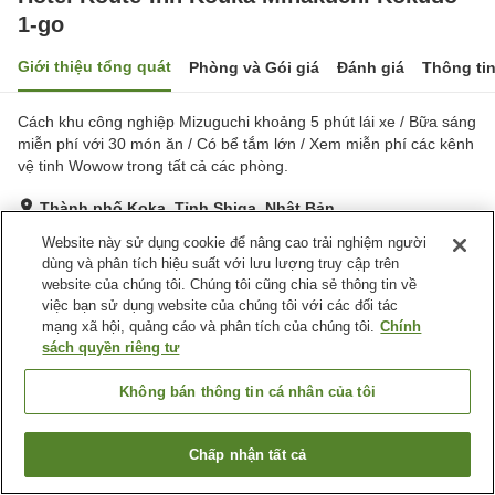
1-go
Giới thiệu tổng quát
Phòng và Gói giá
Đánh giá
Thông ti
Cách khu công nghiệp Mizuguchi khoảng 5 phút lái xe / Bữa sáng
miễn phí với 30 món ăn / Có bể tắm lớn / Xem miễn phí các kênh
vệ tinh Wowow trong tất cả các phòng.
Thành phố Koka, Tỉnh Shiga, Nhật Bản
Hiển thị trên bản đồ
Website này sử dụng cookie để nâng cao trải nghiệm người
dùng và phân tích hiệu suất với lưu lượng truy cập trên
Rất tốt
Đánh giá:
302
lượt
4.2
website của chúng tôi. Chúng tôi cũng chia sẻ thông tin về
việc bạn sử dụng website của chúng tôi với các đối tác
mạng xã hội, quảng cáo và phân tích của chúng tôi.
Chính
Tiện nghi chỗ nghỉ
sách quyền riêng tư
Bãi đỗ xe
Spa / Salon
Nhà hàng
Máy bán hàng tự động
Không bán thông tin cá nhân của tôi
Trang chủ
Nhật Bản
Tỉnh Shiga
Thành phố Koka
Chấp nhận tất cả
Tìm phòng trống
Hotel Route-Inn Kouka Minakuchi Kokudo 1-go