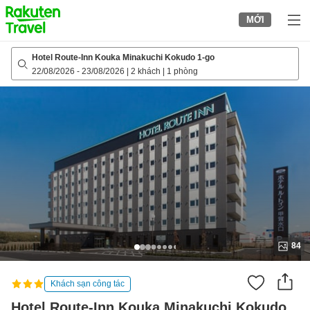
to
MỚI
top
page
Hotel Route-Inn Kouka Minakuchi Kokudo 1-go
22/08/2026
-
23/08/2026
|
2 khách
|
1 phòng
84
Khách sạn công tác
Hotel Route-Inn Kouka Minakuchi Kokudo