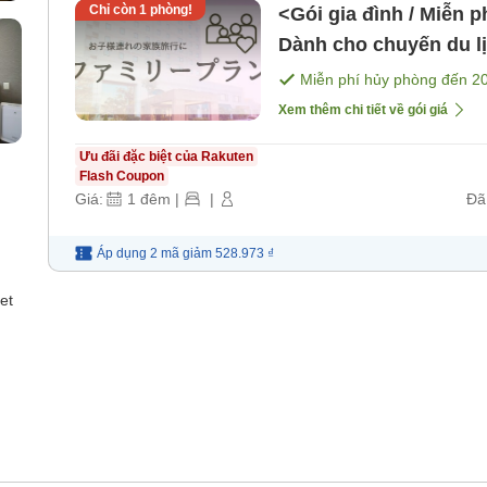
Chỉ còn
1
phòng!
<Gói gia đình / Miễn p
Dành cho chuyến du lị
bao gồm bữa ăn]
Miễn phí hủy phòng đến
2
Xem thêm chi tiết về gói giá
Ưu đãi đặc biệt của Rakuten
Flash Coupon
Giá:
1
đêm
|
|
Đã
Áp dụng 2 mã
giảm
528.973 ₫
et