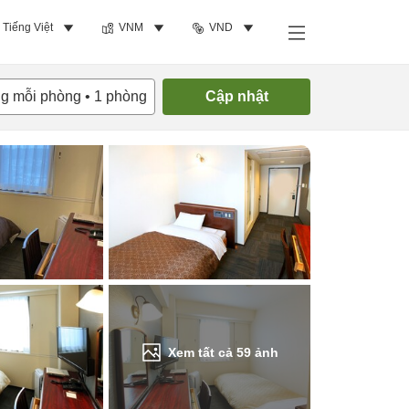
Tiếng Việt
VNM
VND
Tìm phòng trống
ng mỗi phòng
•
1
phòng
Cập nhật
Xem tất cả
59
ảnh