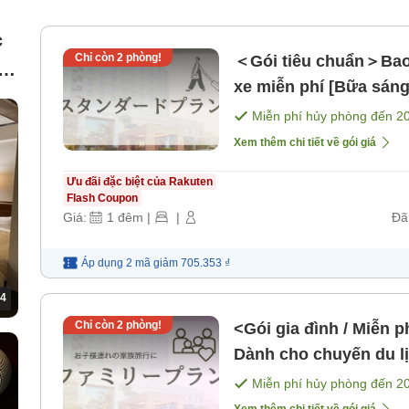
c
Chỉ còn
2
phòng!
＜Gói tiêu chuẩn＞Bao 
ia
xe miễn phí [Bữa sáng
Miễn phí hủy phòng đến
2
Xem thêm chi tiết về gói giá
Ưu đãi đặc biệt của Rakuten
Flash Coupon
Giá:
1
đêm
|
|
Đã
Áp dụng 2 mã
giảm
705.353 ₫
4
Chỉ còn
2
phòng!
<Gói gia đình / Miễn p
Dành cho chuyến du lị
bao gồm bữa ăn]
Miễn phí hủy phòng đến
2