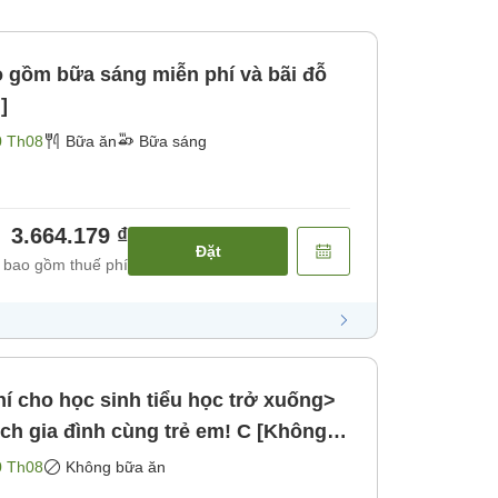
gồm bữa sáng miễn phí và bãi đỗ
]
0 Th08
Bữa ăn
Bữa sáng
3.664.179 ₫
Đặt
 bao gồm thuế phí
hí cho học sinh tiểu học trở xuống>
ch gia đình cùng trẻ em! C [Không
0 Th08
Không bữa ăn