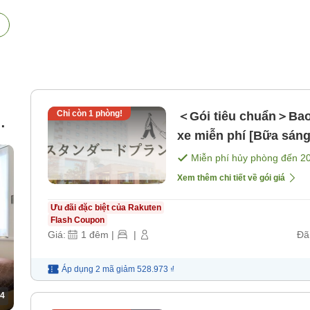
Chỉ còn
1
phòng!
＜Gói tiêu chuẩn＞Bao 
m
xe miễn phí [Bữa sáng
Miễn phí hủy phòng đến
2
Xem thêm chi tiết về gói giá
Ưu đãi đặc biệt của Rakuten
Flash Coupon
Giá:
1
đêm
|
|
Đã
Áp dụng 2 mã
giảm
528.973 ₫
4