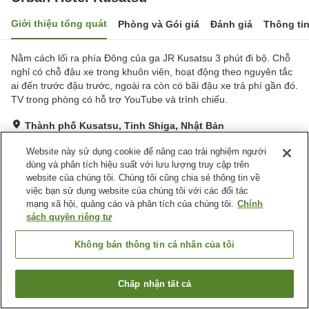
Giới thiệu tổng quát
Phòng và Gói giá
Đánh giá
Thông ti
Nằm cách lối ra phía Đông của ga JR Kusatsu 3 phút đi bộ. Chỗ
nghỉ có chỗ đậu xe trong khuôn viên, hoạt động theo nguyên tắc
ai đến trước đậu trước, ngoài ra còn có bãi đậu xe trả phí gần đó.
TV trong phòng có hỗ trợ YouTube và trình chiếu.
Thành phố Kusatsu, Tỉnh Shiga, Nhật Bản
Hiển thị trên bản đồ
Website này sử dụng cookie để nâng cao trải nghiệm người
Tốt
Đánh giá:
603
lượt
3.8
dùng và phân tích hiệu suất với lưu lượng truy cập trên
website của chúng tôi. Chúng tôi cũng chia sẻ thông tin về
việc bạn sử dụng website của chúng tôi với các đối tác
Tiện nghi chỗ nghỉ
mạng xã hội, quảng cáo và phân tích của chúng tôi.
Chính
sách quyền riêng tư
Bãi đỗ xe
Spa / Salon
Nhà hàng
Lounge
Không bán thông tin cá nhân của tôi
Trang chủ
Nhật Bản
Tỉnh Shiga
Thành phố Kusatsu
Chấp nhận tất cả
Urban Hotel Kusatsu
Tìm phòng trống