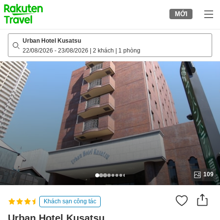
to
MỚI
top
page
Urban Hotel Kusatsu
22/08/2026
-
23/08/2026
|
2 khách
|
1 phòng
109
Khách sạn công tác
Urban Hotel Kusatsu