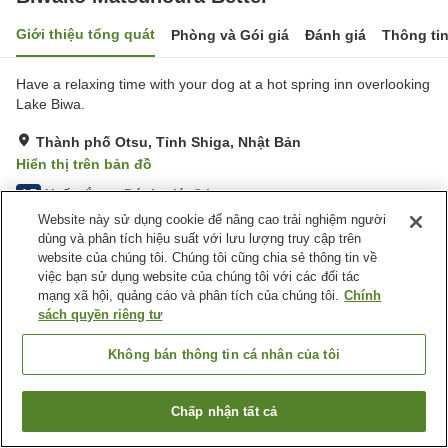
Giới thiệu tổng quát
Phòng và Gói giá
Đánh giá
Thông ti
Have a relaxing time with your dog at a hot spring inn overlooking
Lake Biwa.
Thành phố Otsu, Tỉnh Shiga, Nhật Bản
Hiển thị trên bản đồ
Xuất sắc
Đánh giá:
3
lượt
4.7
Website này sử dụng cookie để nâng cao trải nghiệm người
dùng và phân tích hiệu suất với lưu lượng truy cập trên
Tiện nghi chỗ nghỉ
website của chúng tôi. Chúng tôi cũng chia sẻ thông tin về
việc bạn sử dụng website của chúng tôi với các đối tác
Wi-Fi
Suối nước nóng trong nhà
mạng xã hội, quảng cáo và phân tích của chúng tôi.
Chính
Hoàn toàn không hút thuốc
Khu hút thuốc riêng
sách quyền riêng tư
Trang chủ
Nhật Bản
Tỉnh Shiga
Thành phố Otsu
Không bán thông tin cá nhân của tôi
Biwako Matsunoura Bettei
Chấp nhận tất cả
Tìm phòng trống