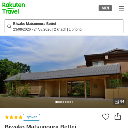
to
MỚI
top
page
Biwako Matsunoura Bettei
23/08/2026
-
24/08/2026
|
2 khách
|
1 phòng
84
Ryokan
Biwako Matsunoura Bettei