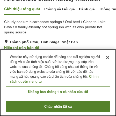
Giới thiệu tổng quát
Phòng và Gói giá
Đánh giá
Thông ti
Cloudy sodium bicarbonate springs / Omi beef / Close to Lake
Biwa / A family-friendly hot spring inn with its own private hot
spring source
Thành phố Otsu, Tỉnh Shiga, Nhật Bản
Hiển thị trên bản đồ
Tốt
Đánh giá:
68
lượt
3.8
Website này sử dụng cookie để nâng cao trải nghiệm người
dùng và phân tích hiệu suất với lưu lượng truy cập trên
website của chúng tôi. Chúng tôi cũng chia sẻ thông tin về
Tiện nghi chỗ nghỉ
việc bạn sử dụng website của chúng tôi với các đối tác
mạng xã hội, quảng cáo và phân tích của chúng tôi.
Chính
Bãi đỗ xe
Spa / Salon
sách quyền riêng tư
Nhà hàng
Cafe
Không bán thông tin cá nhân của tôi
Trang chủ
Nhật Bản
Tỉnh Shiga
Thành phố Otsu
Hira Shofuku Onsen Holiday Afternoon
Chấp nhận tất cả
Tìm phòng trống