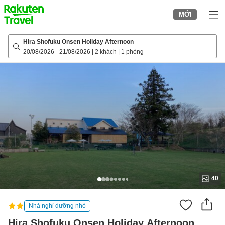
to
MỚI
top
page
Hira Shofuku Onsen Holiday Afternoon
20/08/2026
-
21/08/2026
|
2 khách
|
1 phòng
40
Nhà nghỉ dưỡng nhỏ
Hira Shofuku Onsen Holiday Afternoon