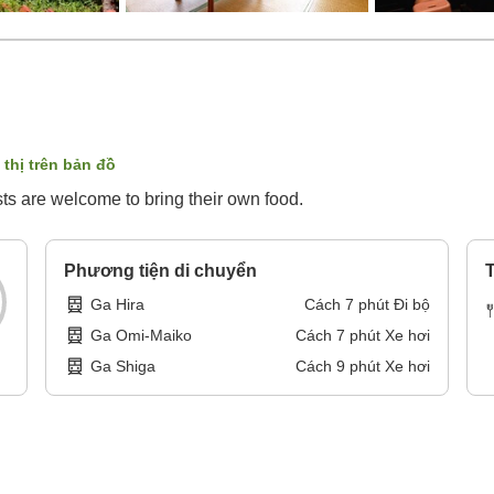
 thị trên bản đồ
sts are welcome to bring their own food.
Phương tiện di chuyển
T
Ga Hira
Cách
7
phút
Đi bộ
Ga Omi-Maiko
Cách
7
phút
Xe hơi
Ga Shiga
Cách
9
phút
Xe hơi