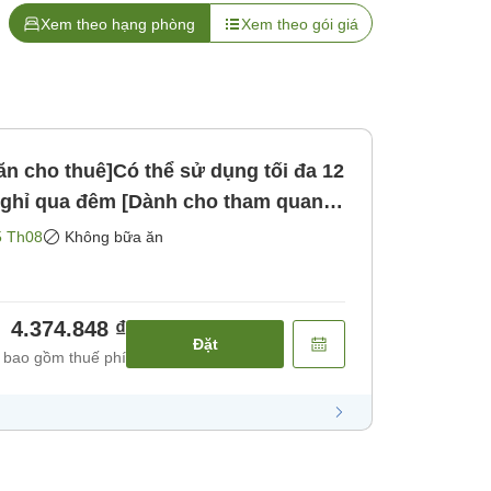
Xem theo hạng phòng
Xem theo gói giá
n cho thuê]Có thể sử dụng tối đa 12
 [Dành cho tham quan
ấu ăn cũng OK] [Không bao gồm bữa
5 Th08
Không bữa ăn
4.374.848 ₫
Đặt
 bao gồm thuế phí