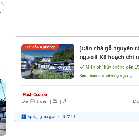
Chỉ còn
4
phòng!
[Căn nhà gỗ nguyên că
người! Kế hoạch chỉ nghỉ qua đêm
Kyoto, giải trí! Tự n
Miễn phí hủy phòng đến
1
ăn]
Xem thêm chi tiết về gói giá
Flash Coupon
Giá:
1
đêm
|
|
Đã
Áp dụng mã
giảm
656.227 ₫