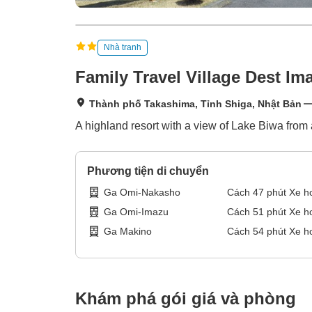
Nhà tranh
Family Travel Village Dest Im
Thành phố Takashima, Tỉnh Shiga, Nhật Bản
A highland resort with a view of Lake Biwa from a
Phương tiện di chuyển
Ga Omi-Nakasho
Cách
47
phút
Xe h
Ga Omi-Imazu
Cách
51
phút
Xe h
Ga Makino
Cách
54
phút
Xe h
Khám phá gói giá và phòng