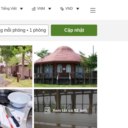
Tiếng Việt
VNM
VND
Tìm phòng trống
ng mỗi phòng
•
1
phòng
Cập nhật
Xem tất cả
82
ảnh