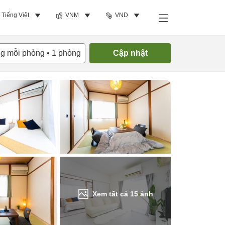
Tiếng Việt
VNM
VND
Tìm phòng trống
ng mỗi phòng
•
1
phòng
Cập nhật
Xem tất cả
15
ảnh