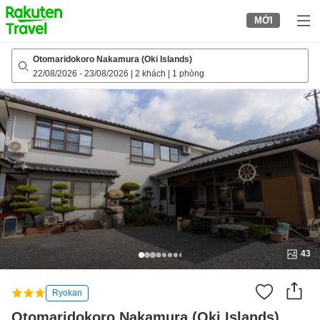
to
MỚI
top
page
Otomaridokoro Nakamura (Oki Islands)
22/08/2026
-
23/08/2026
|
2 khách
|
1 phòng
43
Ryokan
Otomaridokoro Nakamura (Oki Islands)