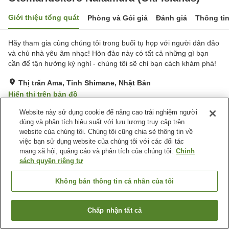
Giới thiệu tổng quát
Phòng và Gói giá
Đánh giá
Thông ti
Hãy tham gia cùng chúng tôi trong buổi tụ họp với người dân đảo
và chủ nhà yêu âm nhạc! Hòn đảo này có tất cả những gì bạn
cần để tận hưởng kỳ nghỉ - chúng tôi sẽ chỉ bạn cách khám phá!
Thị trấn Ama, Tỉnh Shimane, Nhật Bản
Hiển thị trên bản đồ
Tuyệt vời
Đánh giá:
8
lượt
4.4
Website này sử dụng cookie để nâng cao trải nghiệm người
dùng và phân tích hiệu suất với lưu lượng truy cập trên
website của chúng tôi. Chúng tôi cũng chia sẻ thông tin về
Tiện nghi chỗ nghỉ
việc bạn sử dụng website của chúng tôi với các đối tác
mạng xã hội, quảng cáo và phân tích của chúng tôi.
Chính
Bãi đỗ xe
Cafe
sách quyền riêng tư
Quầy izakaya
Sảnh tiệc
Không bán thông tin cá nhân của tôi
Trang chủ
Nhật Bản
Tỉnh Shimane
Thị trấn Ama
Otomaridokoro Nakamura (Oki Islands)
Chấp nhận tất cả
Tìm phòng trống