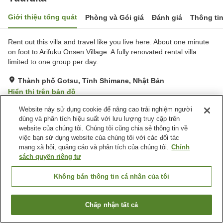
Giới thiệu tổng quát
Phòng và Gói giá
Đánh giá
Thông ti
Rent out this villa and travel like you live here. About one minute
on foot to Arifuku Onsen Village. A fully renovated rental villa
limited to one group per day.
Thành phố Gotsu, Tỉnh Shimane, Nhật Bản
Hiển thị trên bản đồ
Đánh giá:
3
lượt
3.3
Website này sử dụng cookie để nâng cao trải nghiệm người
dùng và phân tích hiệu suất với lưu lượng truy cập trên
website của chúng tôi. Chúng tôi cũng chia sẻ thông tin về
Tiện nghi chỗ nghỉ
việc bạn sử dụng website của chúng tôi với các đối tác
mạng xã hội, quảng cáo và phân tích của chúng tôi.
Chính
Bãi đỗ xe
sách quyền riêng tư
Trang chủ
Nhật Bản
Tỉnh Shimane
Thành phố Gotsu
Không bán thông tin cá nhân của tôi
Yuufuka
Chấp nhận tất cả
Tìm phòng trống