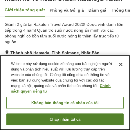
Giới thiệu tổng quát
Phòng và Gói giá
Đánh giá
Thông ti
Giành 2 giải tại Rakuten Travel Award 2020! Được vinh danh liên
tiếp trong 4 năm! Quán trọ suối nước nóng ẩn mình với các
phòng nghỉ có bồn tắm suối nước nóng lộ thiên lấy trực tiếp từ
nguồn.
Thành phố Hamada, Tỉnh Shimane, Nhật Bản
Hiển thị trên bản đồ
Website này sử dụng cookie để nâng cao trải nghiệm người
Tuyệt vời
Đánh giá:
249
lượt
4.5
dùng và phân tích hiệu suất với lưu lượng truy cập trên
website của chúng tôi. Chúng tôi cũng chia sẻ thông tin về
việc bạn sử dụng website của chúng tôi với các đối tác
Tiện nghi chỗ nghỉ
mạng xã hội, quảng cáo và phân tích của chúng tôi.
Chính
sách quyền riêng tư
Bãi đỗ xe
Bể sục
Spa / Salon
Nhà hàng
Không bán thông tin cá nhân của tôi
Trang chủ
Nhật Bản
Tỉnh Shimane
Thành phố Hamada
Chấp nhận tất cả
Iwami no Yu Asahi Onsen Kakureya Yukari
Tìm phòng trống