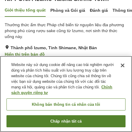
Giới thiệu tổng quát
Phòng và Gói giá
Đánh giá
Thông ti
Thưởng thức ẩm thực Pháp chế biến từ nguyên liệu địa phương
phong phú cùng rượu sake cũng từ Izumo, nơi sinh thứ thức
uống này.
Thành phố Izumo, Tỉnh Shimane, Nhật Bản
Hiển thị trên bản đồ
Tuyệt vời
Đánh giá:
83
lượt
4.6
Website này sử dụng cookie để nâng cao trải nghiệm người
dùng và phân tích hiệu suất với lưu lượng truy cập trên
website của chúng tôi. Chúng tôi cũng chia sẻ thông tin về
Tiện nghi chỗ nghỉ
việc bạn sử dụng website của chúng tôi với các đối tác
mạng xã hội, quảng cáo và phân tích của chúng tôi.
Chính
Yêu Cầu Bữa Ăn Riêng
sách quyền riêng tư
(Dành Cho Người Ăn Chay)
Không bán thông tin cá nhân của tôi
Trang chủ
Nhật Bản
Tỉnh Shimane
Thành phố Izumo
NIPPONIA Izumo Taisha Shrine Town
Chấp nhận tất cả
Tìm phòng trống