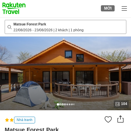
to
MỚI
top
page
Matsue Forest Park
22/08/2026
-
23/08/2026
|
2 khách
|
1 phòng
104
Nhà tranh
Matsue Forest Park