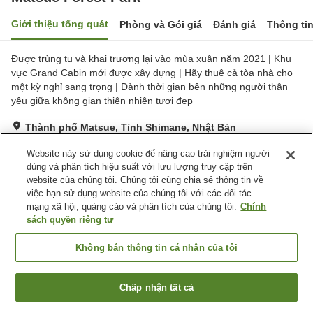
Giới thiệu tổng quát
Phòng và Gói giá
Đánh giá
Thông ti
Được trùng tu và khai trương lại vào mùa xuân năm 2021 | Khu
vực Grand Cabin mới được xây dựng | Hãy thuê cả tòa nhà cho
một kỳ nghỉ sang trọng | Dành thời gian bên những người thân
yêu giữa không gian thiên nhiên tươi đẹp
Thành phố Matsue, Tỉnh Shimane, Nhật Bản
Hiển thị trên bản đồ
Website này sử dụng cookie để nâng cao trải nghiệm người
Xuất sắc
Đánh giá:
70
lượt
4.7
dùng và phân tích hiệu suất với lưu lượng truy cập trên
website của chúng tôi. Chúng tôi cũng chia sẻ thông tin về
việc bạn sử dụng website của chúng tôi với các đối tác
Tiện nghi chỗ nghỉ
mạng xã hội, quảng cáo và phân tích của chúng tôi.
Chính
sách quyền riêng tư
Bãi đỗ xe
Cafe
Máy bán hàng tự động
Cửa hàng
Không bán thông tin cá nhân của tôi
Trang chủ
Nhật Bản
Tỉnh Shimane
Thành phố Matsue
Chấp nhận tất cả
Matsue Forest Park
Tìm phòng trống