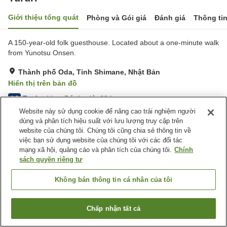
Giới thiệu tổng quát
Phòng và Gói giá
Đánh giá
Thông ti
A 150-year-old folk guesthouse. Located about a one-minute walk
from Yunotsu Onsen.
Thành phố Oda, Tỉnh Shimane, Nhật Bản
Hiển thị trên bản đồ
Tuyệt vời
Đánh giá:
33
lượt
4.3
Website này sử dụng cookie để nâng cao trải nghiệm người
dùng và phân tích hiệu suất với lưu lượng truy cập trên
Tiện nghi chỗ nghỉ
website của chúng tôi. Chúng tôi cũng chia sẻ thông tin về
việc bạn sử dụng website của chúng tôi với các đối tác
Bãi đỗ xe
mạng xã hội, quảng cáo và phân tích của chúng tôi.
Chính
sách quyền riêng tư
Trang chủ
Nhật Bản
Tỉnh Shimane
Thành phố Oda
Yururi
Không bán thông tin cá nhân của tôi
Chấp nhận tất cả
Tìm phòng trống