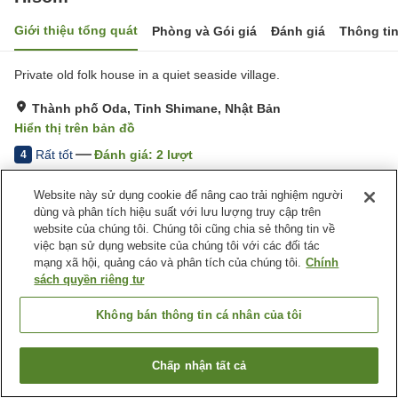
Giới thiệu tổng quát
Phòng và Gói giá
Đánh giá
Thông ti
Private old folk house in a quiet seaside village.
Thành phố Oda, Tỉnh Shimane, Nhật Bản
Hiển thị trên bản đồ
Rất tốt
Đánh giá:
2
lượt
4
Website này sử dụng cookie để nâng cao trải nghiệm người
Tiện nghi chỗ nghỉ
dùng và phân tích hiệu suất với lưu lượng truy cập trên
website của chúng tôi. Chúng tôi cũng chia sẻ thông tin về
Bãi đỗ xe
việc bạn sử dụng website của chúng tôi với các đối tác
mạng xã hội, quảng cáo và phân tích của chúng tôi.
Chính
Trang chủ
sách quyền riêng tư
Nhật Bản
Tỉnh Shimane
Thành phố Oda
Hisom
Không bán thông tin cá nhân của tôi
Chấp nhận tất cả
Tìm phòng trống