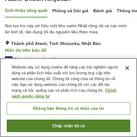
Giới thiệu tổng quát
Phòng và Gói giá
Đánh giá
Thông ti
Nơi lưu trú này sở hữu một khu vườn Nhật rộng rãi và các món
ăn tinh tế, tận dụng tối đa nguyên liệu theo mùa.
Thành phố Atami, Tỉnh Shizuoka, Nhật Bản
Hiển thị trên bản đồ
Tốt
Đánh giá:
387
lượt
3.8
Website này sử dụng cookie để nâng cao trải nghiệm người
dùng và phân tích hiệu suất với lưu lượng truy cập trên
Tiện nghi chỗ nghỉ
website của chúng tôi. Chúng tôi cũng chia sẻ thông tin về
việc bạn sử dụng website của chúng tôi với các đối tác
Bãi đỗ xe
Hồ bơi
mạng xã hội, quảng cáo và phân tích của chúng tôi.
Chính
Nhà hàng
Máy bán hàng tự động
sách quyền riêng tư
Trang chủ
Nhật Bản
Tỉnh Shizuoka
Thành phố Atami
Không bán thông tin cá nhân của tôi
Atami Onsen Kinjokan
Chấp nhận tất cả
Tìm phòng trống