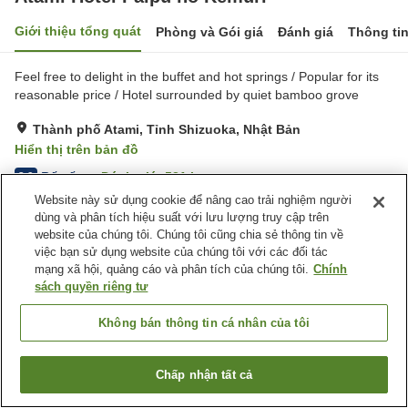
Giới thiệu tổng quát
Phòng và Gói giá
Đánh giá
Thông ti
Feel free to delight in the buffet and hot springs / Popular for its
reasonable price / Hotel surrounded by quiet bamboo grove
Thành phố Atami, Tỉnh Shizuoka, Nhật Bản
Hiển thị trên bản đồ
Rất tốt
Đánh giá:
531
lượt
3.9
Website này sử dụng cookie để nâng cao trải nghiệm người
dùng và phân tích hiệu suất với lưu lượng truy cập trên
Tiện nghi chỗ nghỉ
website của chúng tôi. Chúng tôi cũng chia sẻ thông tin về
việc bạn sử dụng website của chúng tôi với các đối tác
Bãi đỗ xe
Máy bán hàng tự động
mạng xã hội, quảng cáo và phân tích của chúng tôi.
Chính
Cửa hàng
Nhà Tắm Lộ Thiên (Có
sách quyền riêng tư
Nước Nóng)
Không bán thông tin cá nhân của tôi
Trang chủ
Nhật Bản
Tỉnh Shizuoka
Thành phố Atami
Atami Hotel Paipu no Kemuri
Chấp nhận tất cả
Tìm phòng trống