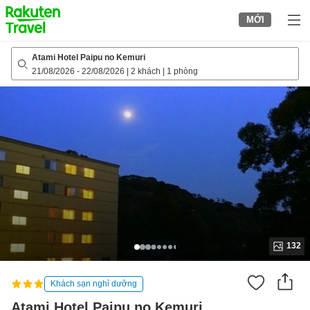
to
MỚI
top
page
Atami Hotel Paipu no Kemuri
21/08/2026
-
22/08/2026
|
2 khách
|
1 phòng
132
Khách sạn nghỉ dưỡng
Atami Hotel Paipu no Kemuri