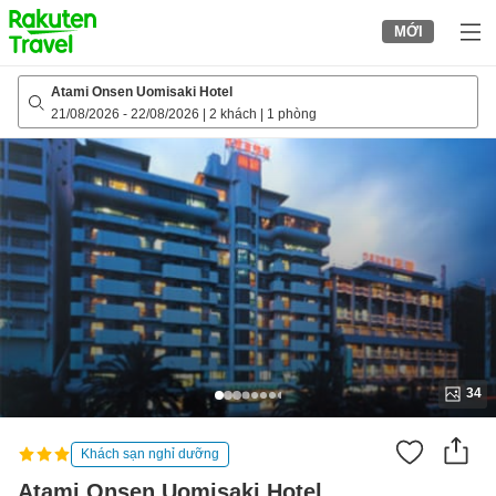
to
MỚI
top
page
Atami Onsen Uomisaki Hotel
21/08/2026
-
22/08/2026
|
2 khách
|
1 phòng
34
Khách sạn nghỉ dưỡng
Atami Onsen Uomisaki Hotel