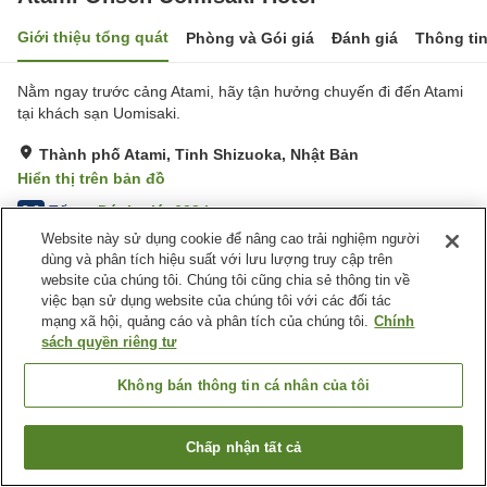
Giới thiệu tổng quát
Phòng và Gói giá
Đánh giá
Thông ti
Nằm ngay trước cảng Atami, hãy tận hưởng chuyến đi đến Atami
tại khách sạn Uomisaki.
Thành phố Atami, Tỉnh Shizuoka, Nhật Bản
Hiển thị trên bản đồ
Tốt
Đánh giá:
628
lượt
3.6
Website này sử dụng cookie để nâng cao trải nghiệm người
dùng và phân tích hiệu suất với lưu lượng truy cập trên
Tiện nghi chỗ nghỉ
website của chúng tôi. Chúng tôi cũng chia sẻ thông tin về
việc bạn sử dụng website của chúng tôi với các đối tác
Bãi đỗ xe
Lounge
mạng xã hội, quảng cáo và phân tích của chúng tôi.
Chính
Nhà Tắm Lộ Thiên (Có
Nhà Tắm Công Cộng
sách quyền riêng tư
Nước Nóng)
Không bán thông tin cá nhân của tôi
Trang chủ
Nhật Bản
Tỉnh Shizuoka
Thành phố Atami
Atami Onsen Uomisaki Hotel
Chấp nhận tất cả
Tìm phòng trống