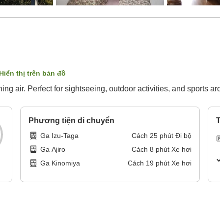
Hiển thị trên bản đồ
shing air. Perfect for sightseeing, outdoor activities, and sports
Phương tiện di chuyển
T
Ga Izu-Taga
Cách
25
phút
Đi bộ
Ga Ajiro
Cách
8
phút
Xe hơi
Ga Kinomiya
Cách
19
phút
Xe hơi