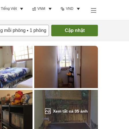
Tiếng Việt
VNM
VND
Tìm phòng trống
ng mỗi phòng
•
1
phòng
Cập nhật
Xem tất cả
35
ảnh