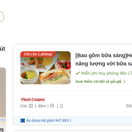
út
Chỉ còn
1
phòng!
[Bao gồm bữa sáng]Ho
năng lượng với bữa s
biển ＜Chỉ có bữa sá
Miễn phí hủy phòng đến
1
Xem thêm chi tiết về gói giá
Flash Coupon
Giá:
1
đêm
|
|
Đã
Áp dụng mã
giảm
947.883 ₫
4