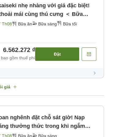
aiseki nhẹ nhàng với giá đặc biệt!
 thoải mái cùng thú cưng ＜ Bữa
＞ [Bữa sáng] [Bữa tối]
7 Th08
Bữa ăn
Bữa sáng
Bữa tối
6.562.272 ₫
Đặt
 bao gồm thuế phí
i giá
an nghênh đặt chỗ sát giờ! Nạp
áng thưởng thức trong khi ngắm
ng＞ [Bữa sáng]
7 Th08
Bữa ăn
Bữa sáng