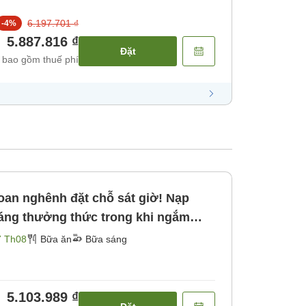
6.197.701 ₫
-
4
%
5.887.816 ₫
Đặt
 bao gồm thuế phí
an nghênh đặt chỗ sát giờ! Nạp
áng thưởng thức trong khi ngắm
ng＞ [Bữa sáng]
7 Th08
Bữa ăn
Bữa sáng
5.103.989 ₫