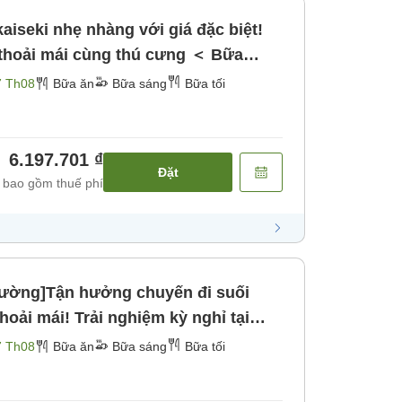
aiseki nhẹ nhàng với giá đặc biệt!
 thoải mái cùng thú cưng ＜ Bữa
＞ [Bữa sáng] [Bữa tối]
7 Th08
Bữa ăn
Bữa sáng
Bữa tối
6.197.701 ₫
Đặt
 bao gồm thuế phí
hường]Tận hưởng chuyến đi suối
oải mái! Trải nghiệm kỳ nghỉ tại
 ＜ Thực đơn lẩu theo mùa＞ [Bữa
7 Th08
Bữa ăn
Bữa sáng
Bữa tối