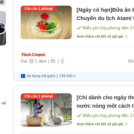
Chỉ còn
1
phòng!
[Ngày có hạn]Bữa ăn k
Chuyến du lịch Atami
kaiseki lẩu nhẹ nhàng
Miễn phí hủy phòng đến
1
Xem thêm chi tiết về gói giá
Flash Coupon
Giá:
1
đêm
|
|
Đã
Áp dụng mã
giảm
1.239.540 ₫
Chỉ còn
1
phòng!
[Chỉ dành cho ngày t
 vệ
nước nóng một cách th
Atami cùng chó cưng
Miễn phí hủy phòng đến
1
sáng] [Bữa tối]
Xem thêm chi tiết về gói giá