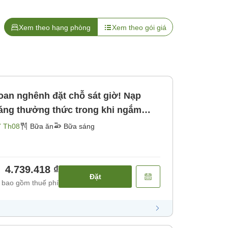
Xem theo hạng phòng
Xem theo gói giá
an nghênh đặt chỗ sát giờ! Nạp
áng thưởng thức trong khi ngắm
ng＞ [Bữa sáng]
7 Th08
Bữa ăn
Bữa sáng
4.739.418 ₫
Đặt
 bao gồm thuế phí