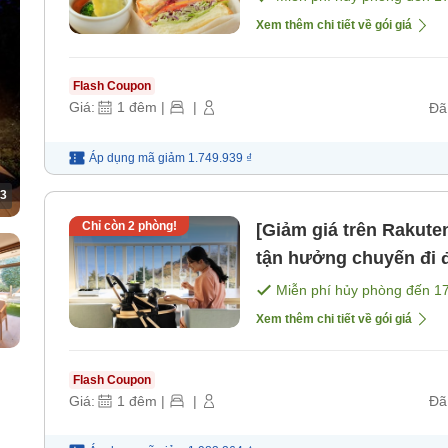
Xem thêm chi tiết về gói giá
Flash Coupon
Giá:
1
đêm
|
|
Đã
Áp dụng mã
giảm
1.749.939 ₫
3
Chỉ còn
2
phòng!
[Giảm giá trên Rakute
tận hưởng chuyến đi 
một cách tiết kiệm h
Miễn phí hủy phòng đến
1
[Bữa tối]
Xem thêm chi tiết về gói giá
Flash Coupon
Giá:
1
đêm
|
|
Đã