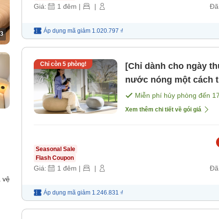
Giá:
1
đêm
|
|
Đã
Áp dụng mã
giảm
1.020.797 ₫
3
Chỉ còn
5
phòng!
[Chỉ dành cho ngày t
nước nóng một cách th
Atami cùng chó cưng
Miễn phí hủy phòng đến
1
sáng] [Bữa tối]
Xem thêm chi tiết về gói giá
Seasonal Sale
Flash Coupon
Giá:
1
đêm
|
|
Đã
 vệ
Áp dụng mã
giảm
1.246.831 ₫