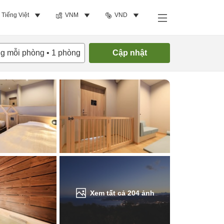
Tiếng Việt
VNM
VND
Tìm phòng trống
ng mỗi phòng
•
1
phòng
Cập nhật
Xem tất cả
204
ảnh