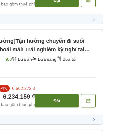
Đặt
 bao gồm thuế phí
hường]Tận hưởng chuyến đi suối
oải mái! Trải nghiệm kỳ nghỉ tại
 ＜ Thực đơn lẩu theo mùa＞ [Bữa
7 Th08
Bữa ăn
Bữa sáng
Bữa tối
6.562.272 ₫
-
4
%
6.234.159 ₫
Đặt
 bao gồm thuế phí