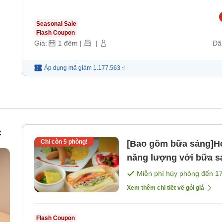
Seasonal Sale
Flash Coupon
Giá:
1
đêm
|
|
Đã
Áp dụng mã
giảm
1.177.563 ₫
c
Chỉ còn
5
phòng!
[Bao gồm bữa sáng]Ho
năng lượng với bữa s
biển ＜Chỉ có bữa sá
Miễn phí hủy phòng đến
1
Xem thêm chi tiết về gói giá
Flash Coupon