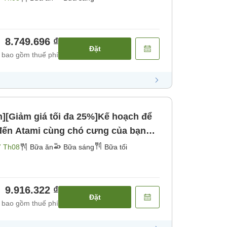
8.749.696 ₫
Đặt
 bao gồm thuế phí
n][Giảm giá tối đa 25%]Kế hoạch để
đến Atami cùng chó cưng của bạn
ơn＜ Tiệc lẩu cơ bản＞ [Bữa sáng]
7 Th08
Bữa ăn
Bữa sáng
Bữa tối
9.916.322 ₫
Đặt
 bao gồm thuế phí