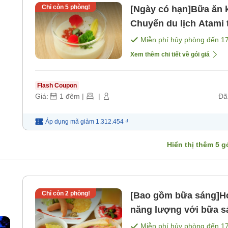
Chỉ còn
5
phòng!
[Ngày có hạn]Bữa ăn k
Chuyến du lịch Atami
kaiseki lẩu nhẹ nhàng
Miễn phí hủy phòng đến
1
Xem thêm chi tiết về gói giá
Flash Coupon
Giá:
1
đêm
|
|
Đã
Áp dụng mã
giảm
1.312.454 ₫
Hiển thị thêm
5
gó
Chỉ còn
2
phòng!
[Bao gồm bữa sáng]Ho
năng lượng với bữa s
biển ＜Chỉ có bữa sá
Miễn phí hủy phòng đến
1