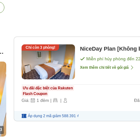
Chỉ còn
3
phòng!
NiceDay Plan [Không 
Miễn phí hủy phòng đến
2
Xem thêm chi tiết về gói giá
Ưu đãi đặc biệt của Rakuten
Flash Coupon
Giá:
1
đêm
|
|
Đã
Áp dụng 2 mã
giảm
588.391 ₫
3