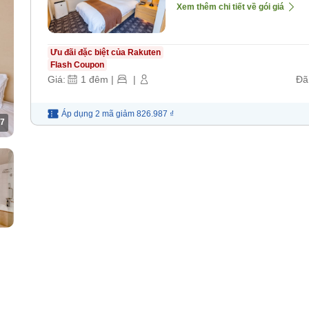
Xem thêm chi tiết về gói giá
Ưu đãi đặc biệt của Rakuten
Flash Coupon
Giá:
1
đêm
|
|
Đã
Áp dụng 2 mã
giảm
826.987 ₫
7