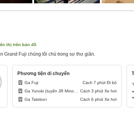
ển thị trên bản đồ
 Grand Fuji chúng tôi chú trọng sự thư giãn.
Phương tiện di chuyển
T
Ga Fuji
Cách
7
phút
Đi bộ
Ga Yunoki (tuyến JR Minobu
Cách
3
phút
Xe hơi
thuộc tỉnh Shizuoka)
Ga Tatebori
Cách
6
phút
Xe hơi