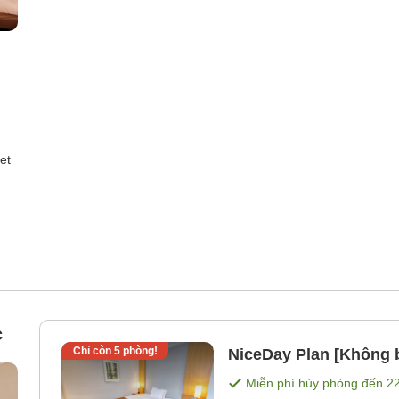
et
c
Chỉ còn
5
phòng!
NiceDay Plan [Không 
Miễn phí hủy phòng đến
2