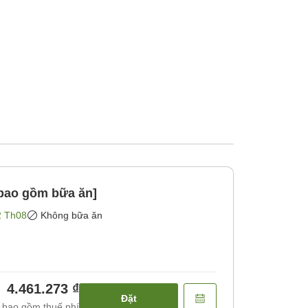
bao gồm bữa ăn]
2 Th08
Không bữa ăn
4.461.273 ₫
Đặt
 bao gồm thuế phí