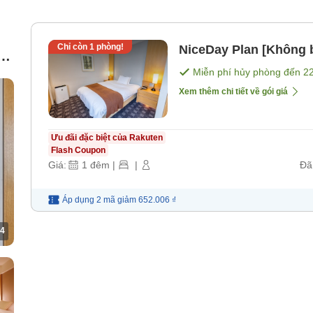
Chỉ còn
1
phòng!
NiceDay Plan [Không 
u
Miễn phí hủy phòng đến
2
Xem thêm chi tiết về gói giá
Ưu đãi đặc biệt của Rakuten
Flash Coupon
Giá:
1
đêm
|
|
Đã
Áp dụng 2 mã
giảm
652.006 ₫
4