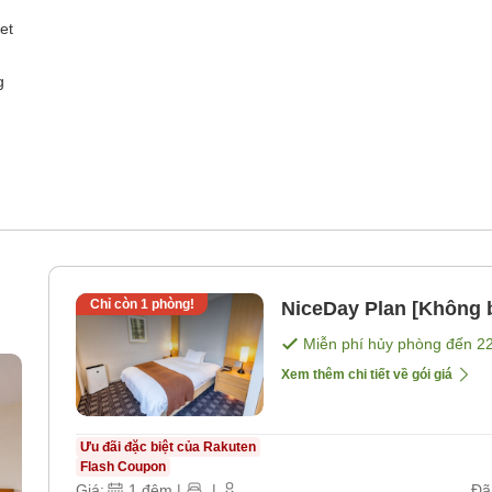
et
g
Chỉ còn
1
phòng!
NiceDay Plan [Không 
Miễn phí hủy phòng đến
2
Xem thêm chi tiết về gói giá
Ưu đãi đặc biệt của Rakuten
Flash Coupon
Giá:
1
đêm
|
|
Đã