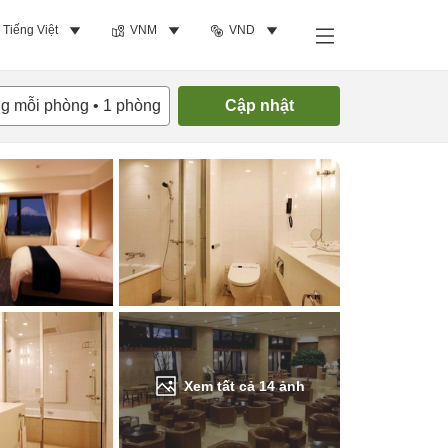
Tiếng Việt
VNM
VND
Tìm phòng trống
ng mỗi phòng
•
1
phòng
Cập nhật
Xem tất cả
14
ảnh