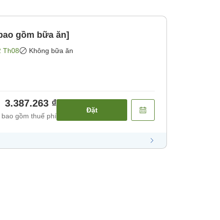
bao gồm bữa ăn]
2 Th08
Không bữa ăn
3.387.263 ₫
Đặt
 bao gồm thuế phí