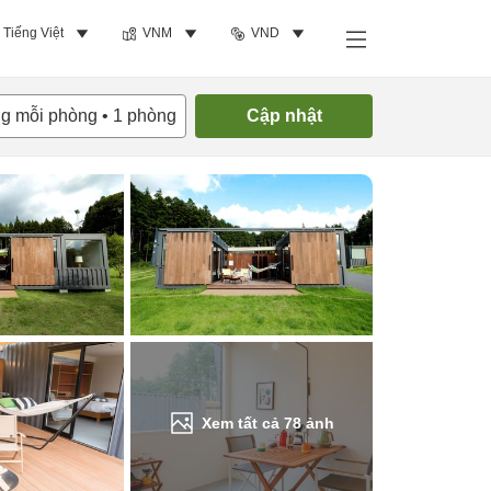
Tiếng Việt
VNM
VND
Tìm phòng trống
ng mỗi phòng
•
1
phòng
Cập nhật
Xem tất cả
78
ảnh