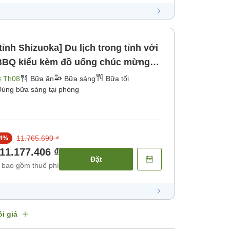
ỉnh Shizuoka] Du lịch trong tỉnh với
 BBQ kiểu kèm đồ uống chúc mừng
bữa tối) [Bữa sáng] [Bữa tối]
3 Th08
Bữa ăn
Bữa sáng
Bữa tối
ùng bữa sáng tại phòng
11.765.690 ₫
4
%
11.177.406 ₫
Đặt
 bao gồm thuế phí
i giá