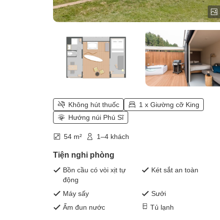
Không hút thuốc
1 x Giường cỡ King
Hướng núi Phú Sĩ
54 m²
1–4 khách
Tiện nghi phòng
Bồn cầu có vòi xịt tự
Két sắt an toàn
động
Máy sấy
Sưởi
Ấm đun nước
Tủ lạnh