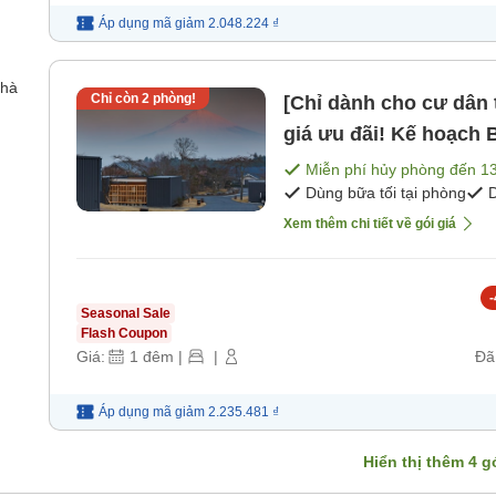
Áp dụng mã
giảm
2.048.224 ₫
nhà
Chỉ còn
2
phòng!
[Chỉ dành cho cư dân t
giá ưu đãi! Kế hoạch
(bao gồm bữa sáng và 
Miễn phí hủy phòng đến
1
Dùng bữa tối tại phòng
D
Xem thêm chi tiết về gói giá
-
Seasonal Sale
Flash Coupon
Giá:
1
đêm
|
|
Đã
Áp dụng mã
giảm
2.235.481 ₫
Hiển thị thêm
4
gó