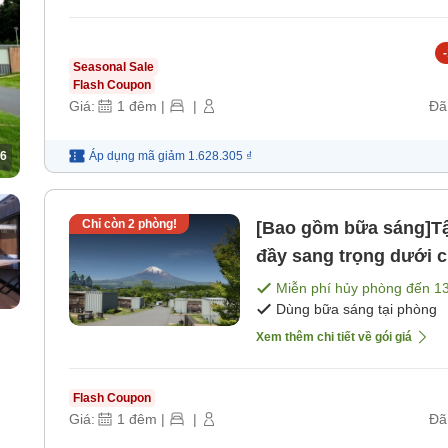
-
Seasonal Sale
Flash Coupon
Giá:
1
đêm
|
|
Đã
Áp dụng mã
giảm
1.628.305 ₫
6
Chỉ còn
2
phòng!
[Bao gồm bữa sáng]Tậ
đầy sang trọng dưới 
1 đêm và bữa sáng) [
Miễn phí hủy phòng đến
1
Dùng bữa sáng tại phòng
Xem thêm chi tiết về gói giá
Flash Coupon
Giá:
1
đêm
|
|
Đã