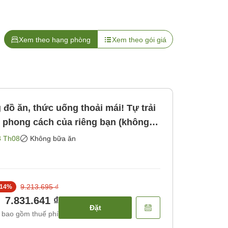
Xem theo hạng phòng
Xem theo gói giá
đồ ăn, thức uống thoải mái! Tự trải
 phong cách của riêng bạn (không
ông bao gồm bữa ăn]
3 Th08
Không bữa ăn
9.213.695 ₫
14
%
7.831.641 ₫
Đặt
 bao gồm thuế phí