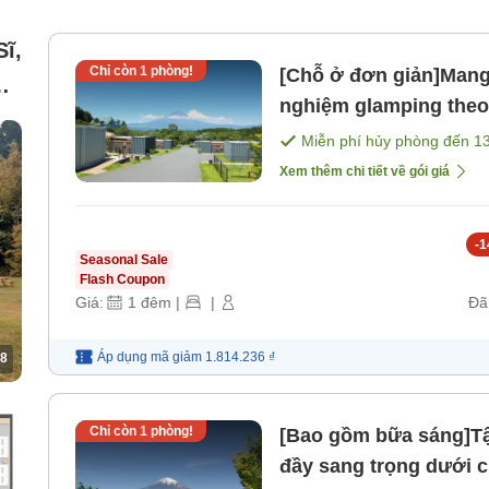
ĩ,
Chỉ còn
1
phòng!
[Chỗ ở đơn giản]Mang 
nghiệm glamping theo
bao gồm bữa ăn). [Kh
Miễn phí hủy phòng đến
1
Xem thêm chi tiết về gói giá
-
1
Seasonal Sale
Flash Coupon
Giá:
1
đêm
|
|
Đã
Áp dụng mã
giảm
1.814.236 ₫
8
Chỉ còn
1
phòng!
[Bao gồm bữa sáng]Tậ
đầy sang trọng dưới 