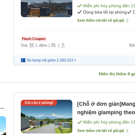
(bao gồm bữa sáng và 
Miễn phí hủy phòng đến
1
Dùng bữa tối tại phòng
D
Xem thêm chi tiết về gói giá
Flash Coupon
Giá:
1
đêm
|
|
Đã
Áp dụng mã
giảm
2.280.223 ₫
Hiển thị thêm
4
gó
Chỉ còn
2
phòng!
[Chỗ ở đơn giản]Mang 
ng
nghiệm glamping theo
bao gồm bữa ăn). [Kh
Miễn phí hủy phòng đến
1
Xem thêm chi tiết về gói giá