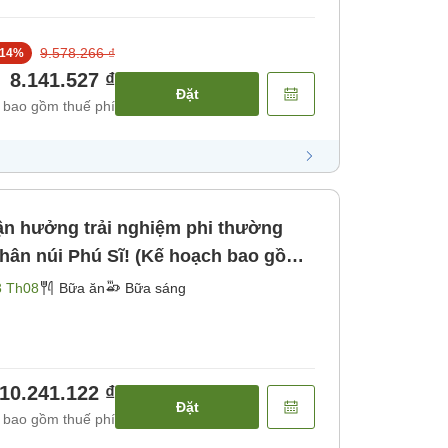
9.578.266 ₫
14
%
8.141.527 ₫
Đặt
 bao gồm thuế phí
n hưởng trải nghiệm phi thường
chân núi Phú Sĩ! (Kế hoạch bao gồm
Bữa sáng]
3 Th08
Bữa ăn
Bữa sáng
10.241.122 ₫
Đặt
 bao gồm thuế phí