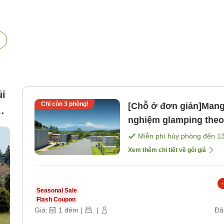
úi
Chỉ còn
3
phòng!
[Chỗ ở đơn giản]Mang 
o
nghiệm glamping theo
bao gồm bữa ăn). [Kh
Miễn phí hủy phòng đến
1
Xem thêm chi tiết về gói giá
-
Seasonal Sale
Flash Coupon
Giá:
1
đêm
|
|
Đã