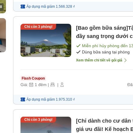
Áp dụng mã
giảm
1.566.328 ₫
8
Chỉ còn
3
phòng!
[Bao gồm bữa sáng]Tậ
đầy sang trọng dưới 
1 đêm và bữa sáng) [
Miễn phí hủy phòng đến
1
Dùng bữa sáng tại phòng
Xem thêm chi tiết về gói giá
Flash Coupon
Giá:
1
đêm
|
|
Đã
Áp dụng mã
giảm
1.975.310 ₫
Chỉ còn
3
phòng!
[Chỉ dành cho cư dân t
giá ưu đãi! Kế hoạch