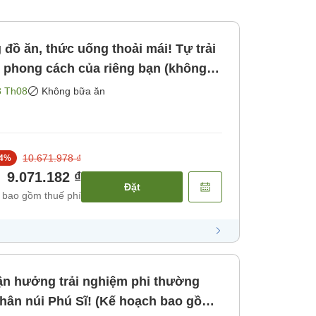
đồ ăn, thức uống thoải mái! Tự trải
 phong cách của riêng bạn (không
ông bao gồm bữa ăn]
3 Th08
Không bữa ăn
10.671.978 ₫
4
%
9.071.182 ₫
Đặt
 bao gồm thuế phí
n hưởng trải nghiệm phi thường
chân núi Phú Sĩ! (Kế hoạch bao gồm