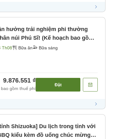
n hưởng trải nghiệm phi thường
chân núi Phú Sĩ! (Kế hoạch bao gồm
Bữa sáng]
3 Th08
Bữa ăn
Bữa sáng
9.876.551 ₫
Đặt
 bao gồm thuế phí
ỉnh Shizuoka] Du lịch trong tỉnh với
 BBQ kiểu kèm đồ uống chúc mừng