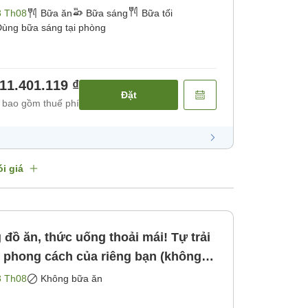
bữa tối) [Bữa sáng] [Bữa tối]
3 Th08
Bữa ăn
Bữa sáng
Bữa tối
ùng bữa sáng tại phòng
11.401.119 ₫
Đặt
 bao gồm thuế phí
i giá
đồ ăn, thức uống thoải mái! Tự trải
 phong cách của riêng bạn (không
ông bao gồm bữa ăn]
3 Th08
Không bữa ăn