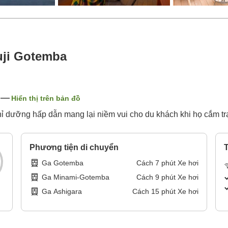
uji Gotemba
Hiển thị trên bản đồ
 dưỡng hấp dẫn mang lại niềm vui cho du khách khi họ cắm trại
Phương tiện di chuyển
T
Ga Gotemba
Cách
7
phút
Xe hơi
Ga Minami-Gotemba
Cách
9
phút
Xe hơi
Ga Ashigara
Cách
15
phút
Xe hơi