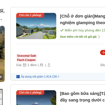
ĩ,
Chỉ còn
1
phòng!
[Chỗ ở đơn giản]Mang 
nghiệm glamping theo
bao gồm bữa ăn). [Kh
Miễn phí hủy phòng đến
1
Xem thêm chi tiết về gói giá
-
1
Seasonal Sale
Flash Coupon
Giá:
1
đêm
|
|
Đã
Áp dụng mã
giảm
1.814.236 ₫
8
Chỉ còn
1
phòng!
[Bao gồm bữa sáng]Tậ
đầy sang trọng dưới 