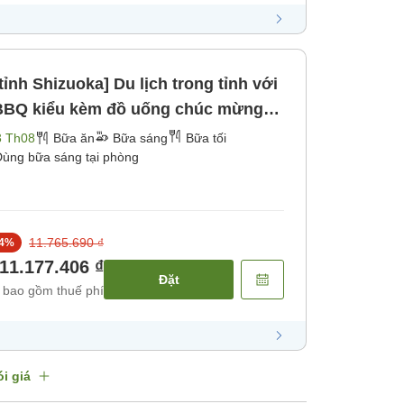
ỉnh Shizuoka] Du lịch trong tỉnh với
 BBQ kiểu kèm đồ uống chúc mừng
bữa tối) [Bữa sáng] [Bữa tối]
3 Th08
Bữa ăn
Bữa sáng
Bữa tối
ùng bữa sáng tại phòng
11.765.690 ₫
4
%
11.177.406 ₫
Đặt
 bao gồm thuế phí
i giá