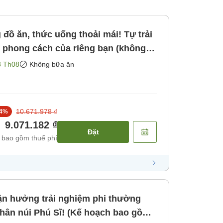
đồ ăn, thức uống thoải mái! Tự trải
 phong cách của riêng bạn (không
ông bao gồm bữa ăn]
3 Th08
Không bữa ăn
10.671.978 ₫
4
%
9.071.182 ₫
Đặt
 bao gồm thuế phí
n hưởng trải nghiệm phi thường
chân núi Phú Sĩ! (Kế hoạch bao gồm