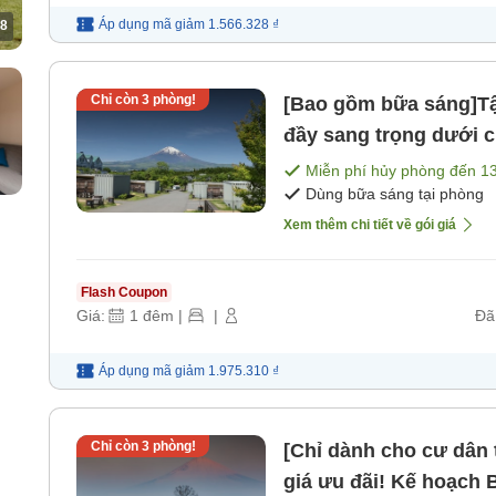
Áp dụng mã
giảm
1.566.328 ₫
8
Chỉ còn
3
phòng!
[Bao gồm bữa sáng]Tậ
đầy sang trọng dưới 
1 đêm và bữa sáng) [
Miễn phí hủy phòng đến
1
Dùng bữa sáng tại phòng
Xem thêm chi tiết về gói giá
Flash Coupon
Giá:
1
đêm
|
|
Đã
Áp dụng mã
giảm
1.975.310 ₫
Chỉ còn
3
phòng!
[Chỉ dành cho cư dân t
giá ưu đãi! Kế hoạch