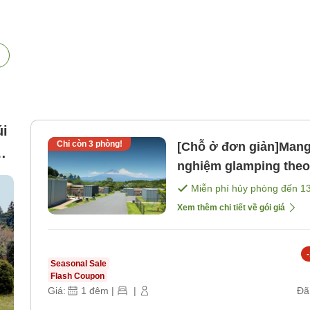
úi
Chỉ còn
3
phòng!
[Chỗ ở đơn giản]Mang 
o
nghiệm glamping theo
bao gồm bữa ăn). [Kh
Miễn phí hủy phòng đến
1
Xem thêm chi tiết về gói giá
-
Seasonal Sale
Flash Coupon
Giá:
1
đêm
|
|
Đã