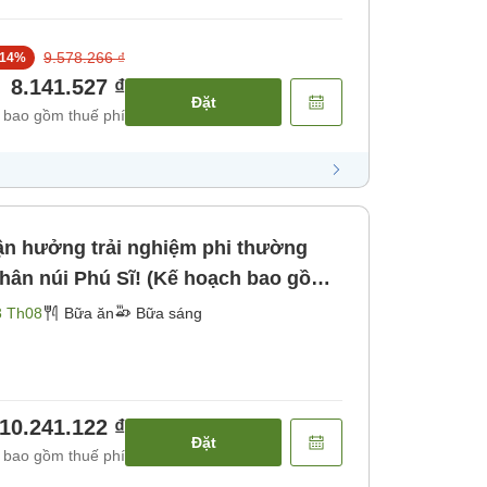
9.578.266 ₫
14
%
8.141.527 ₫
Đặt
 bao gồm thuế phí
n hưởng trải nghiệm phi thường
chân núi Phú Sĩ! (Kế hoạch bao gồm
Bữa sáng]
3 Th08
Bữa ăn
Bữa sáng
10.241.122 ₫
Đặt
 bao gồm thuế phí