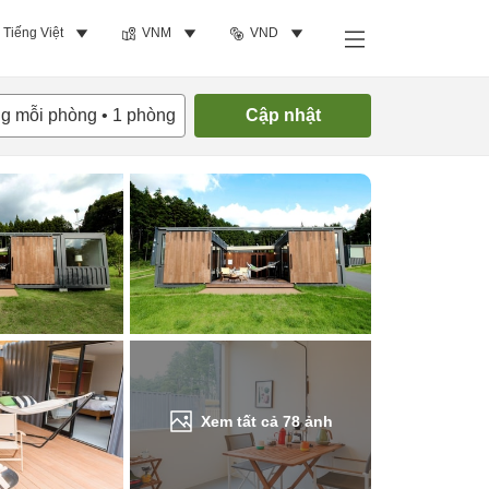
Tiếng Việt
VNM
VND
Tìm phòng trống
ng mỗi phòng
•
1
phòng
Cập nhật
Xem tất cả
78
ảnh