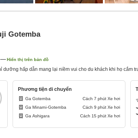
uji Gotemba
Hiển thị trên bản đồ
 dưỡng hấp dẫn mang lại niềm vui cho du khách khi họ cắm trại
Phương tiện di chuyển
T
Ga Gotemba
Cách
7
phút
Xe hơi
Ga Minami-Gotemba
Cách
9
phút
Xe hơi
Ga Ashigara
Cách
15
phút
Xe hơi