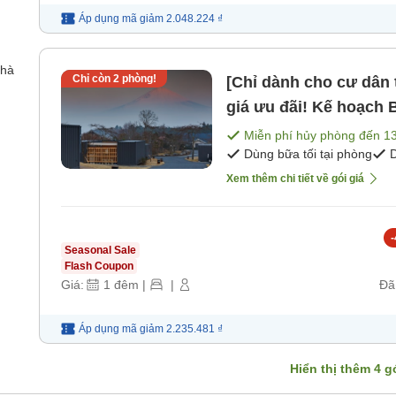
Áp dụng mã
giảm
2.048.224 ₫
nhà
Chỉ còn
2
phòng!
[Chỉ dành cho cư dân t
giá ưu đãi! Kế hoạch
(bao gồm bữa sáng và 
Miễn phí hủy phòng đến
1
Dùng bữa tối tại phòng
D
Xem thêm chi tiết về gói giá
-
Seasonal Sale
Flash Coupon
Giá:
1
đêm
|
|
Đã
Áp dụng mã
giảm
2.235.481 ₫
Hiển thị thêm
4
gó