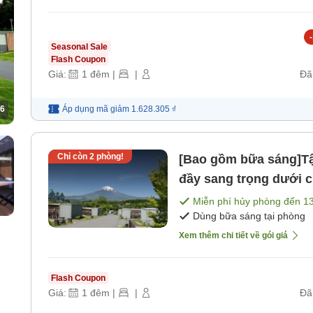
-
Seasonal Sale
Flash Coupon
Giá:
1
đêm
|
|
Đã
Áp dụng mã
giảm
1.628.305 ₫
6
Chỉ còn
2
phòng!
[Bao gồm bữa sáng]Tậ
đầy sang trọng dưới 
1 đêm và bữa sáng) [
Miễn phí hủy phòng đến
1
Dùng bữa sáng tại phòng
Xem thêm chi tiết về gói giá
Flash Coupon
Giá:
1
đêm
|
|
Đã