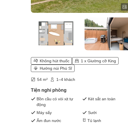
Không hút thuốc
1 x Giường cỡ King
Hướng núi Phú Sĩ
54 m²
1–4 khách
Tiện nghi phòng
Bồn cầu có vòi xịt tự
Két sắt an toàn
động
Máy sấy
Sưởi
Ấm đun nước
Tủ lạnh