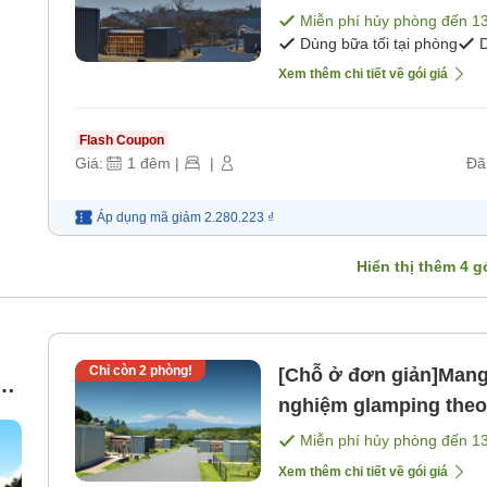
(bao gồm bữa sáng và 
Miễn phí hủy phòng đến
1
Dùng bữa tối tại phòng
D
Xem thêm chi tiết về gói giá
Flash Coupon
Giá:
1
đêm
|
|
Đã
Áp dụng mã
giảm
2.280.223 ₫
Hiển thị thêm
4
gó
Chỉ còn
2
phòng!
[Chỗ ở đơn giản]Mang 
ng
nghiệm glamping theo
bao gồm bữa ăn). [Kh
Miễn phí hủy phòng đến
1
Xem thêm chi tiết về gói giá