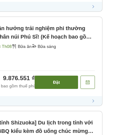
n hưởng trải nghiệm phi thường
chân núi Phú Sĩ! (Kế hoạch bao gồm
Bữa sáng]
3 Th08
Bữa ăn
Bữa sáng
9.876.551 ₫
Đặt
 bao gồm thuế phí
ỉnh Shizuoka] Du lịch trong tỉnh với
 BBQ kiểu kèm đồ uống chúc mừng