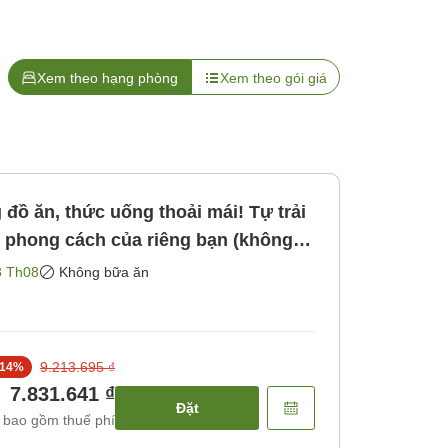
Xem theo hạng phòng
Xem theo gói giá
đồ ăn, thức uống thoải mái! Tự trải
 phong cách của riêng bạn (không
ông bao gồm bữa ăn]
3 Th08
Không bữa ăn
9.213.695 ₫
14
%
7.831.641 ₫
Đặt
 bao gồm thuế phí