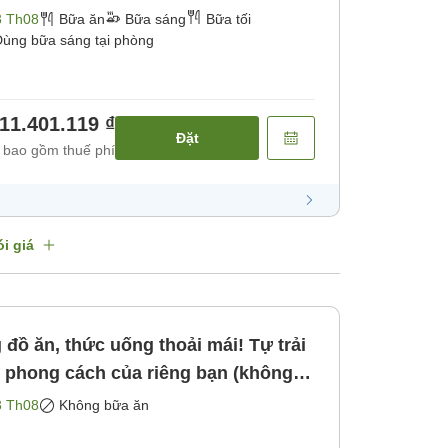
bữa tối) [Bữa sáng] [Bữa tối]
3 Th08
Bữa ăn
Bữa sáng
Bữa tối
ùng bữa sáng tại phòng
11.401.119 ₫
Đặt
 bao gồm thuế phí
i giá
đồ ăn, thức uống thoải mái! Tự trải
 phong cách của riêng bạn (không
ông bao gồm bữa ăn]
3 Th08
Không bữa ăn