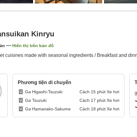
nsuikan Kinryu
Bản
Hiển thị trên bản đồ
cuisines made with seasonal ingredients / Breakfast and dinner
Phương tiện di chuyển
T
Ga Higashi-Tsuzuki
Cách
15
phút
Xe hơi
Ga Tsuzuki
Cách
17
phút
Xe hơi
Ga Hamanako-Sakume
Cách
18
phút
Xe hơi