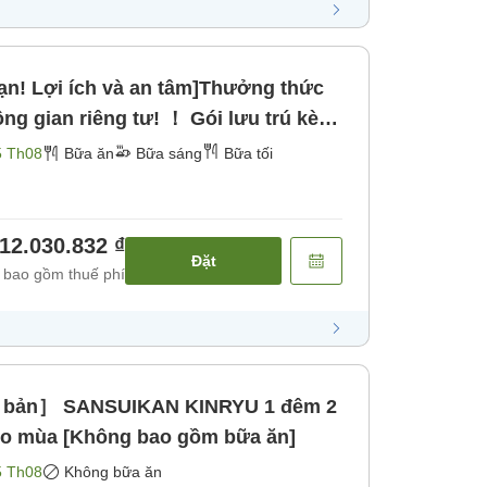
ạn! Lợi ích và an tâm]Thưởng thức
ông gian riêng tư! ！ Gói lưu trú kèm
Bữa tối]
5 Th08
Bữa ăn
Bữa sáng
Bữa tối
12.030.832 ₫
Đặt
 bao gồm thuế phí
ơ bản］ SANSUIKAN KINRYU 1 đêm 2
eo mùa [Không bao gồm bữa ăn]
5 Th08
Không bữa ăn