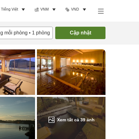
Tiếng Việt
VNM
VND
Tìm phòng trống
ng mỗi phòng
•
1
phòng
Cập nhật
Xem tất cả
39
ảnh