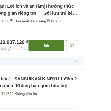
ạn! Lợi ích và an tâm]Thưởng thức
ông gian riêng tư! ！ Gói lưu trú kèm
Bữa tối]
5 Th08
Bữa ăn
Bữa sáng
Bữa tối
10.937.120 ₫
Đặt
 bao gồm thuế phí
ơ bản］ SANSUIKAN KINRYU 1 đêm 2
eo mùa [Không bao gồm bữa ăn]
5 Th08
Không bữa ăn