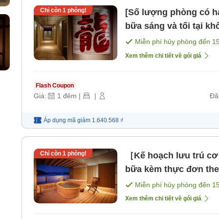
Chỉ còn
1
phòng!
[Số lượng phòng có h
bữa sáng và tối tại kh
2 bữa ăn [Bữa sáng] [
Miễn phí hủy phòng đến
1
Xem thêm chi tiết về gói giá
Flash Coupon
Giá:
1
đêm
|
|
Đã
Áp dụng mã
giảm
1.640.568 ₫
Chỉ còn
1
phòng!
［Kế hoạch lưu trú c
bữa kèm thực đơn th
Miễn phí hủy phòng đến
1
Xem thêm chi tiết về gói giá