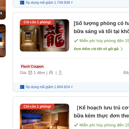
Áp dụng mã
giảm
1.749.939 ₫
4
Chỉ còn
1
phòng!
[Số lượng phòng có h
bữa sáng và tối tại kh
2 bữa ăn [Bữa sáng] [
Miễn phí hủy phòng đến
1
Xem thêm chi tiết về gói giá
Flash Coupon
Giá:
1
đêm
|
|
Đã
Áp dụng mã
giảm
1.804.624 ₫
Chỉ còn
1
phòng!
［Kế hoạch lưu trú c
bữa kèm thực đơn th
Miễn phí hủy phòng đến
1