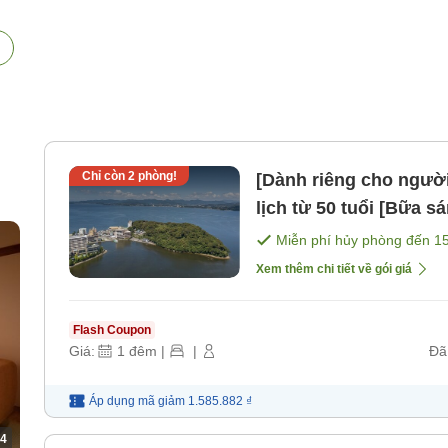
Chỉ còn
2
phòng!
[Dành riêng cho người
lịch từ 50 tuổi [Bữa sá
Miễn phí hủy phòng đến
1
Xem thêm chi tiết về gói giá
Flash Coupon
Giá:
1
đêm
|
|
Đã
Áp dụng mã
giảm
1.585.882 ₫
4