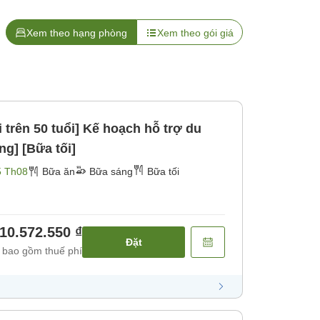
Xem theo hạng phòng
Xem theo gói giá
 trên 50 tuổi] Kế hoạch hỗ trợ du
ng] [Bữa tối]
5 Th08
Bữa ăn
Bữa sáng
Bữa tối
10.572.550 ₫
Đặt
 bao gồm thuế phí