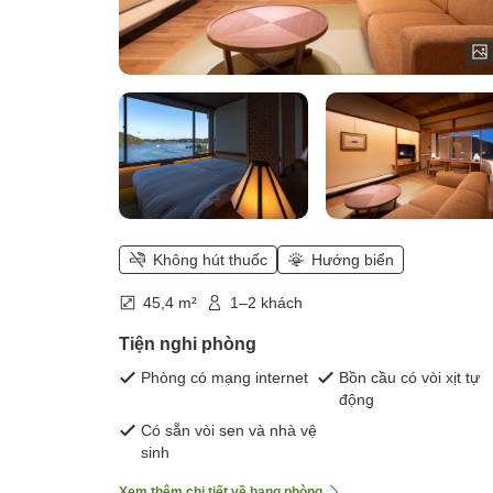
Không hút thuốc
Hướng biển
45,4 m²
1–2 khách
Tiện nghi phòng
Phòng có mạng internet
Bồn cầu có vòi xịt tự
động
Có sẵn vòi sen và nhà vệ
sinh
Xem thêm chi tiết về hạng phòng