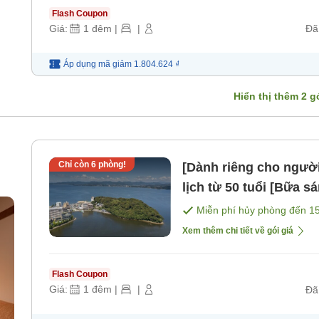
Flash Coupon
Giá:
1
đêm
|
|
Đã
Áp dụng mã
giảm
1.804.624 ₫
Hiển thị thêm
2
gó
Chỉ còn
6
phòng!
[Dành riêng cho người
lịch từ 50 tuổi [Bữa sá
Miễn phí hủy phòng đến
1
Xem thêm chi tiết về gói giá
Flash Coupon
Giá:
1
đêm
|
|
Đã