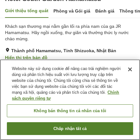
Giới thiệu tổng quát
Phòng và Gói giá
Đánh giá
Thông ti
Khách sạn thương mại nằm gần lối ra phía nam của ga JR
Hamamatsu. Hãy ngồi xuống, thư giãn và thưởng thức ly nước
chào mừng.
Thành phố Hamamatsu, Tỉnh Shizuoka, Nhật Bản
Hiển thị trên bản đồ
Rất tốt
Đánh giá:
128
lượt
4
Website này sử dụng cookie để nâng cao trải nghiệm người
dùng và phân tích hiệu suất với lưu lượng truy cập trên
website của chúng tôi. Chúng tôi cũng chia sẻ thông tin về
Tiện nghi chỗ nghỉ
việc bạn sử dụng website của chúng tôi với các đối tác
mạng xã hội, quảng cáo và phân tích của chúng tôi.
Chính
Spa / Salon
Nhà hàng
sách quyền riêng tư
Máy bán hàng tự động
Giặt ủi có phí
Không bán thông tin cá nhân của tôi
Trang chủ
Nhật Bản
Tỉnh Shizuoka
Thành phố Hamamatsu
Hotel South Garden Hamamatsu
Chấp nhận tất cả
Tìm phòng trống