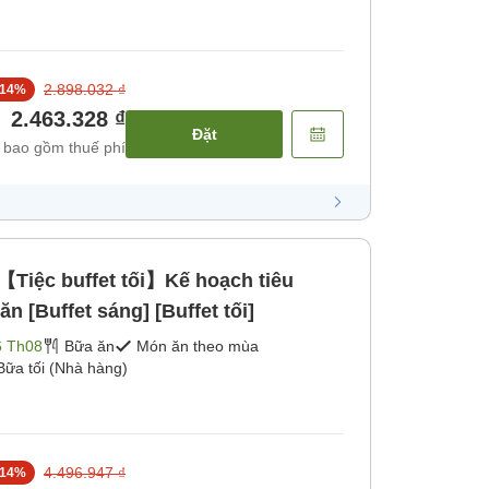
2.898.032 ₫
14
%
2.463.328 ₫
Đặt
 bao gồm thuế phí
【Tiệc buffet tối】Kế hoạch tiêu
 [Buffet sáng] [Buffet tối]
6 Th08
Bữa ăn
Món ăn theo mùa
Bữa tối (Nhà hàng)
4.496.947 ₫
14
%