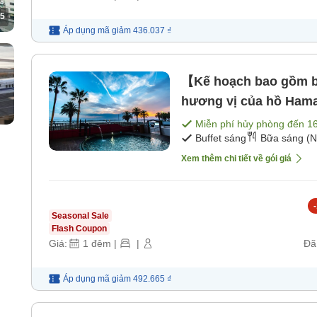
5
Áp dụng mã
giảm
436.037 ₫
【Kế hoạch bao gồm b
hương vị của hồ Hama
Miễn phí hủy phòng đến
1
Buffet sáng
Bữa sáng (N
Xem thêm chi tiết về gói giá
-
Seasonal Sale
Flash Coupon
Giá:
1
đêm
|
|
Đã
Áp dụng mã
giảm
492.665 ₫