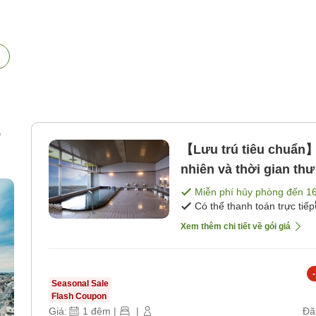
p
【Lưu trú tiêu chuẩn
nhiên và thời gian th
Miễn phí hủy phòng đến
1
Có thể thanh toán trực tiếp
úi
Xem thêm chi tiết về gói giá
-
Seasonal Sale
Flash Coupon
Giá:
1
đêm
|
|
Đã