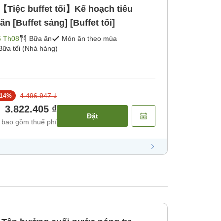
【Tiệc buffet tối】Kế hoạch tiêu
 [Buffet sáng] [Buffet tối]
6 Th08
Bữa ăn
Món ăn theo mùa
Bữa tối (Nhà hàng)
4.496.947 ₫
14
%
3.822.405 ₫
Đặt
 bao gồm thuế phí