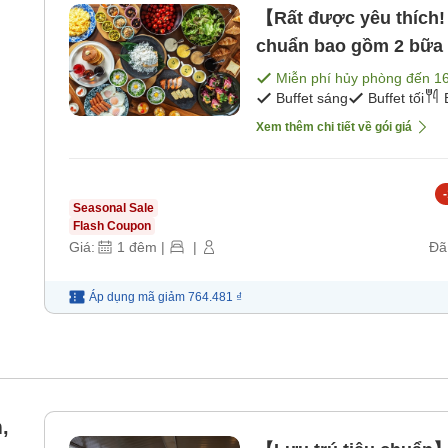
【Rất được yêu thích!
chuẩn bao gồm 2 bữa ăn
Miễn phí hủy phòng đến
1
Buffet sáng
Buffet tối
Xem thêm chi tiết về gói giá
-
Seasonal Sale
Flash Coupon
Giá:
1
đêm
|
|
Đã
Áp dụng mã
giảm
764.481 ₫
,