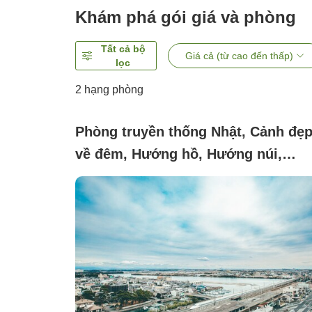
Khám phá gói giá và phòng
Tất cả bộ
Giá cả (từ cao đến thấp)
lọc
2
hạng phòng
Phòng truyền thống Nhật, Cảnh đẹ
về đêm, Hướng hồ, Hướng núi,
Không hút thuốc (Phía tàu
điện◆Phòng đôi phong cách Nhật
hiện đại với tầm nhìn ra tàu điện, n
và hồ [1~3 người])