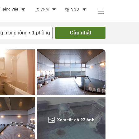
Tiếng Việt
VNM
VND
Tìm phòng trống
ng mỗi phòng
•
1
phòng
Cập nhật
Xem tất cả
27
ảnh