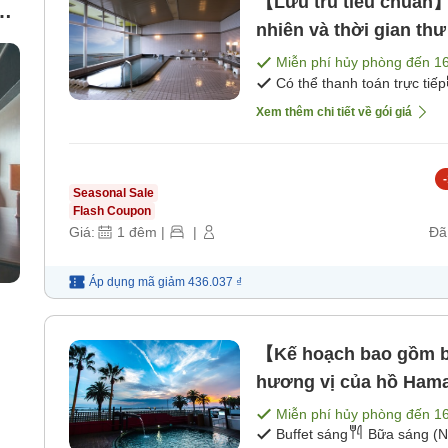
【Lưu trú tiêu chuẩn
nhiên và thời gian th
n
Miễn phí hủy phòng đến
1
a
Có thể thanh toán trực tiếp
Xem thêm chi tiết về gói giá
-
Seasonal Sale
Flash Coupon
Giá:
1
đêm
|
|
Đã
Áp dụng mã
giảm
436.037 ₫
【Kế hoạch bao gồm b
hương vị của hồ Hama
Miễn phí hủy phòng đến
1
Buffet sáng
Bữa sáng (N