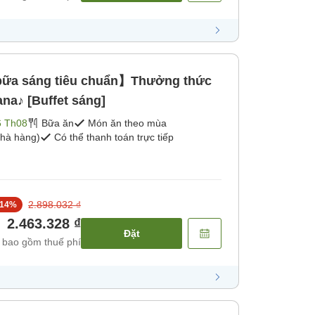
ữa sáng tiêu chuẩn】Thưởng thức
na♪ [Buffet sáng]
6 Th08
Bữa ăn
Món ăn theo mùa
hà hàng)
Có thể thanh toán trực tiếp
2.898.032 ₫
14
%
2.463.328 ₫
Đặt
 bao gồm thuế phí