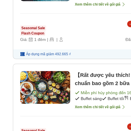
Xem thêm chi tiết về gói giá
-
Seasonal Sale
Flash Coupon
Giá:
1
đêm
|
|
Đã
Áp dụng mã
giảm
492.665 ₫
【Rất được yêu thích!
chuẩn bao gồm 2 bữa ăn
Miễn phí hủy phòng đến
1
Buffet sáng
Buffet tối
Xem thêm chi tiết về gói giá
-
Seasonal Sale