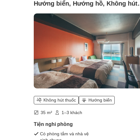
Hướng biển, Hướng hồ, Không hút
thuốc (Phòng kiểu phương Tây nhì
ra hồ Hamana và cổng torii bên phí
biển [1~3 người])
Không hút thuốc
Hướng biển
35 m²
1–3 khách
Tiện nghi phòng
Có phòng tắm và nhà vệ
sinh chung