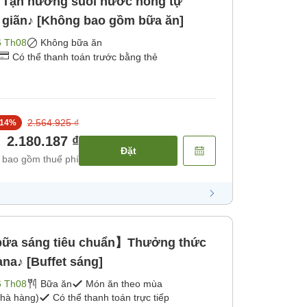
】Tận hưởng suối nước nóng tự
ư giãn♪ [Không bao gồm bữa ăn]
6 Th08
Không bữa ăn
Có thể thanh toán trước bằng thẻ
2.564.925 ₫
14
%
2.180.187 ₫
Đặt
 bao gồm thuế phí
ữa sáng tiêu chuẩn】Thưởng thức
na♪ [Buffet sáng]
6 Th08
Bữa ăn
Món ăn theo mùa
hà hàng)
Có thể thanh toán trực tiếp