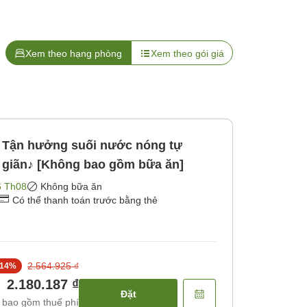
Xem theo hạng phòng
Xem theo gói giá
】Tận hưởng suối nước nóng tự
ư giãn♪ [Không bao gồm bữa ăn]
6 Th08
Không bữa ăn
Có thể thanh toán trước bằng thẻ
2.564.925 ₫
14
%
2.180.187 ₫
Đặt
 bao gồm thuế phí