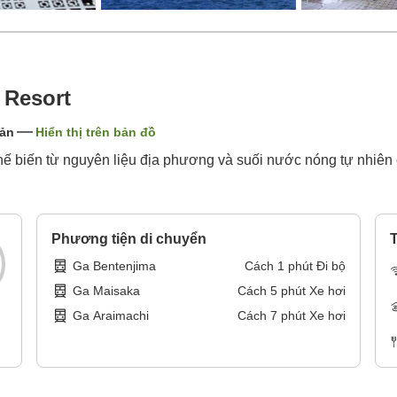
 Resort
Bản
Hiển thị trên bản đồ
ế biến từ nguyên liệu địa phương và suối nước nóng tự nhiên 
Phương tiện di chuyển
T
Ga Bentenjima
Cách
1
phút
Đi bộ
Ga Maisaka
Cách
5
phút
Xe hơi
Ga Araimachi
Cách
7
phút
Xe hơi