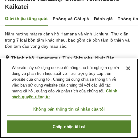
Kaikatei
Giới thiệu tổng quát
Phòng và Gói giá
Đánh giá
Thông ti
Nằm hướng mặt ra cảnh hồ Hamana và vịnh Uchiura. Thư giãn
trong 7 loại bồn tắm khác nhau, bao gồm cả bồn tắm lộ thiên và
bồn tắm cầu vồng đầy màu sắc.
Thành phố Hamamatsu, Tỉnh Shizuoka, Nhật Bản
Hiển thị trên bản đồ
Website này sử dụng cookie để nâng cao trải nghiệm người
dùng và phân tích hiệu suất với lưu lượng truy cập trên
Rất tốt
Đánh giá:
332
lượt
4.1
website của chúng tôi. Chúng tôi cũng chia sẻ thông tin về
việc bạn sử dụng website của chúng tôi với các đối tác
mạng xã hội, quảng cáo và phân tích của chúng tôi.
Chính
Tiện nghi chỗ nghỉ
sách quyền riêng tư
Bãi đỗ xe
Bể sục
Xông hơi
Spa / Salon
Không bán thông tin cá nhân của tôi
Trang chủ
Nhật Bản
Tỉnh Shizuoka
Thành phố Hamamatsu
Chấp nhận tất cả
Tìm phòng trống
Hamanako Kanzanji Onsen Tokiwasure Kaikatei