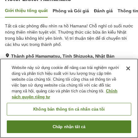
Giới thiệu tổng quát
Phòng và Gói giá
Đánh giá
Thông ti
Tất cả các phòng đều nhìn ra hồ Hamana! Chỗ nghỉ có suối nước
nóng thiên nhiên tuyệt vời. Thưởng thức các bữa ăn kiểu Nhật
trong bầu không khí yên bình. Vị trí thuận tiện để di chuyển tới
các khu vực trong thành phố.
Thành phố Hamamatsu, Tỉnh Shizuoka, Nhật Bản
Hiển thị trên bản đồ
Website này sử dụng cookie để nâng cao trải nghiệm người
Rất tốt
Đánh giá:
360
lượt
3.9
dùng và phân tích hiệu suất với lưu lượng truy cập trên
website của chúng tôi. Chúng tôi cũng chia sẻ thông tin về
việc bạn sử dụng website của chúng tôi với các đối tác
Tiện nghi chỗ nghỉ
mạng xã hội, quảng cáo và phân tích của chúng tôi.
Chính
sách quyền riêng tư
Bãi đỗ xe
Xông hơi
Hồ bơi
Nhà hàng
Không bán thông tin cá nhân của tôi
Trang chủ
Nhật Bản
Tỉnh Shizuoka
Thành phố Hamamatsu
Chấp nhận tất cả
Hotel Listel Hamanako
Tìm phòng trống