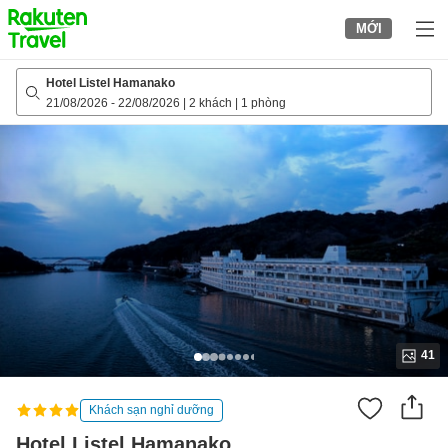
to
MỚI
top
page
Hotel Listel Hamanako
21/08/2026
-
22/08/2026
|
2 khách
|
1 phòng
41
Khách sạn nghỉ dưỡng
Hotel Listel Hamanako