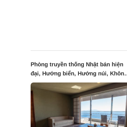
Phòng truyền thống Nhật bán hiện
đại, Hướng biển, Hướng núi, Khôn
yêu cầu (Phòng tầng 2 tòa nhà riên
biệt có bồn tắm ngoài trời)