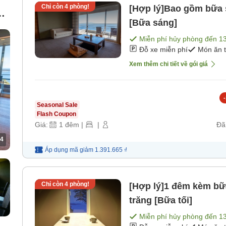
Chỉ còn
4
phòng!
[Hợp lý]Bao gồm bữa 
g
[Bữa sáng]
g
Miễn phí hủy phòng đến
1
Đỗ xe miễn phí
Món ăn 
Xem thêm chi tiết về gói giá
-
Seasonal Sale
Flash Coupon
Giá:
1
đêm
|
|
Đã
4
Áp dụng mã
giảm
1.391.665 ₫
Chỉ còn
4
phòng!
[Hợp lý]1 đêm kèm bữ
trăng [Bữa tối]
Miễn phí hủy phòng đến
1