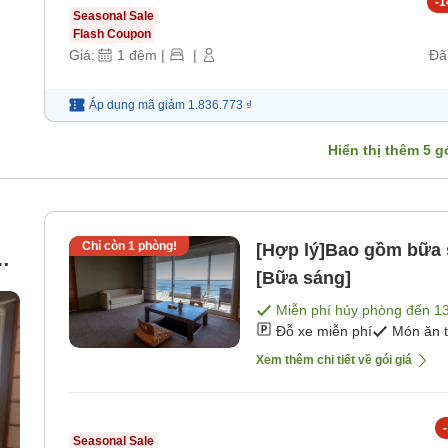
-
1
Seasonal Sale
Flash Coupon
Giá:
1
đêm
|
|
Đã
Áp dụng mã
giảm
1.836.773 ₫
Hiển thị thêm
5
gó
Chỉ còn
1
phòng!
[Hợp lý]Bao gồm bữa 
g
[Bữa sáng]
g
Miễn phí hủy phòng đến
1
Đỗ xe miễn phí
Món ăn 
Xem thêm chi tiết về gói giá
-
Seasonal Sale