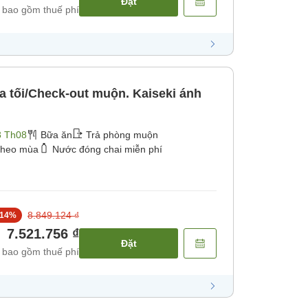
Đặt
 bao gồm thuế phí
a tối/Check-out muộn. Kaiseki ánh
3 Th08
Bữa ăn
Trả phòng muộn
theo mùa
Nước đóng chai miễn phí
8.849.124 ₫
14
%
7.521.756 ₫
Đặt
 bao gồm thuế phí