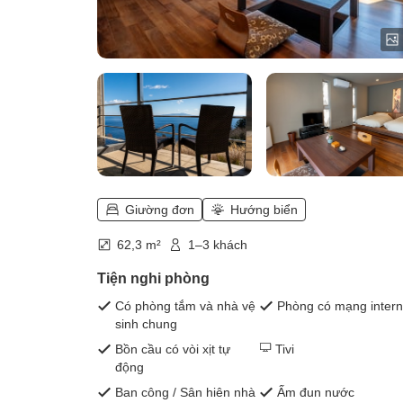
Giường đơn
Hướng biển
62,3 m²
1–3 khách
Tiện nghi phòng
Có phòng tắm và nhà vệ
Phòng có mạng intern
sinh chung
Bồn cầu có vòi xịt tự
Tivi
động
Ban công / Sân hiên nhà
Ấm đun nước