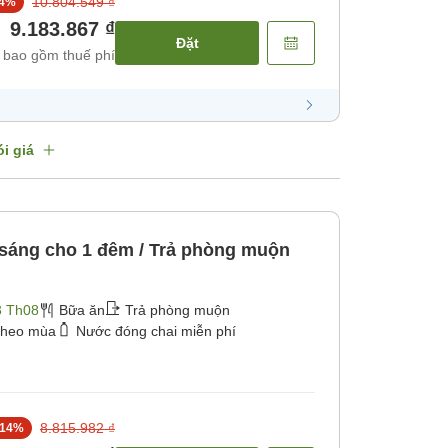
10.804.549 ₫
4
%
9.183.867 ₫
Đặt
 bao gồm thuế phí
i giá
sáng cho 1 đêm / Trả phòng muộn
3 Th08
Bữa ăn
Trả phòng muộn
theo mùa
Nước đóng chai miễn phí
8.815.982 ₫
14
%