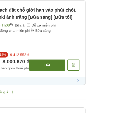
ạch đặt chỗ giới hạn vào phút chót.
ki ánh trăng [Bữa sáng] [Bữa tối]
3 Th08
Bữa ăn
Đỗ xe miễn phí
đóng chai miễn phí
Bữa sáng
9.412.552 ₫
14
%
8.000.670 ₫
Đặt
 bao gồm thuế phí
i giá