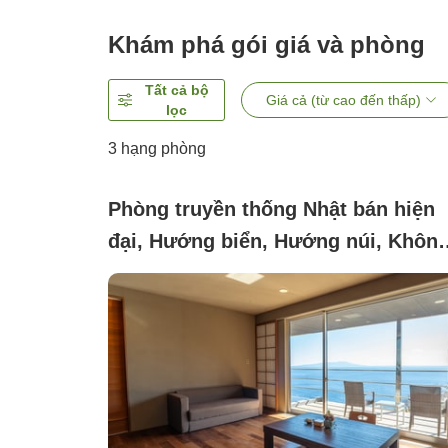
Khám phá gói giá và phòng
Tất cả bộ
Giá cả (từ cao đến thấp)
lọc
3
hạng phòng
Phòng truyền thống Nhật bán hiện
đại, Hướng biển, Hướng núi, Khôn
yêu cầu (Phòng tầng 1 của biệt thự
riêng biệt có kèm bồn tắm ngoài trờ