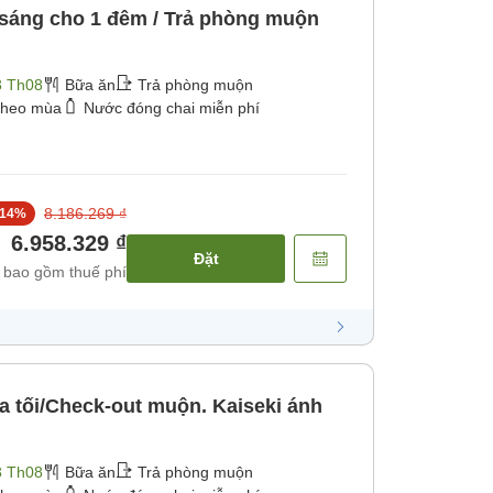
sáng cho 1 đêm / Trả phòng muộn
3 Th08
Bữa ăn
Trả phòng muộn
theo mùa
Nước đóng chai miễn phí
8.186.269 ₫
14
%
6.958.329 ₫
Đặt
 bao gồm thuế phí
a tối/Check-out muộn. Kaiseki ánh
3 Th08
Bữa ăn
Trả phòng muộn