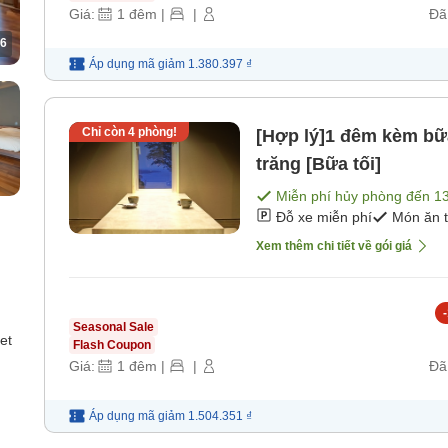
Giá:
1
đêm
|
|
Đã
6
Áp dụng mã
giảm
1.380.397 ₫
Chỉ còn
4
phòng!
[Hợp lý]1 đêm kèm bữ
trăng [Bữa tối]
Miễn phí hủy phòng đến
1
Đỗ xe miễn phí
Món ăn 
Xem thêm chi tiết về gói giá
-
Seasonal Sale
et
Flash Coupon
Giá:
1
đêm
|
|
Đã
Áp dụng mã
giảm
1.504.351 ₫