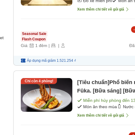
Đỗ xe miễn phí
Món ăn 
Xem thêm chi tiết về gói giá
-
Seasonal Sale
et
Flash Coupon
Giá:
1
đêm
|
|
Đã
Áp dụng mã
giảm
1.521.254 ₫
Chỉ còn
4
phòng!
[Tiêu chuẩn]Phổ biến 
Fūka. [Bữa sáng] [Bữa
Miễn phí hủy phòng đến
1
Món ăn theo mùa
Nước 
Xem thêm chi tiết về gói giá