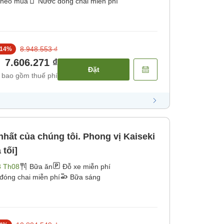
theo mùa
Nước đóng chai miễn phí
8.948.553 ₫
14
%
7.606.271 ₫
Đặt
 bao gồm thuế phí
nhất của chúng tôi. Phong vị Kaiseki
 tối]
3 Th08
Bữa ăn
Đỗ xe miễn phí
đóng chai miễn phí
Bữa sáng