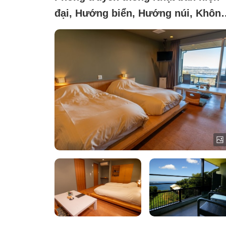
đại, Hướng biển, Hướng núi, Khôn
yêu cầu (Phòng khách thông thườn
có kèm bồn tắm ngoài trời)