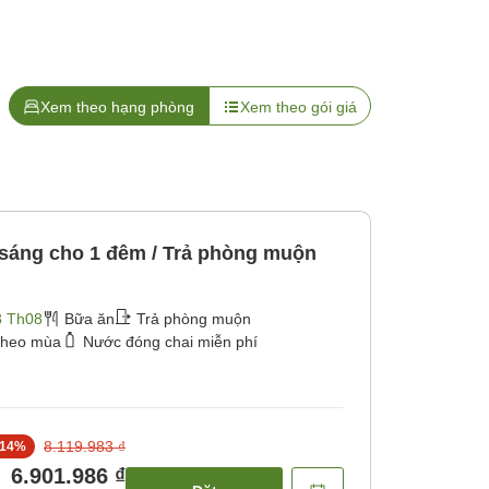
Xem theo hạng phòng
Xem theo gói giá
sáng cho 1 đêm / Trả phòng muộn
3 Th08
Bữa ăn
Trả phòng muộn
theo mùa
Nước đóng chai miễn phí
8.119.983 ₫
14
%
6.901.986 ₫