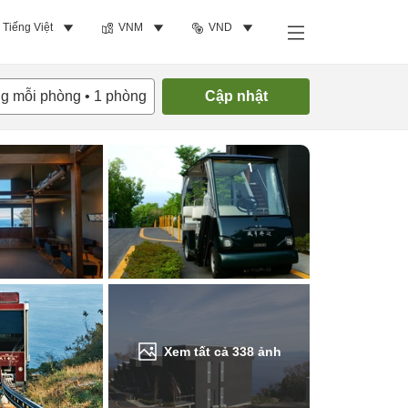
Tiếng Việt
VNM
VND
Tìm phòng trống
ng mỗi phòng
•
1
phòng
Cập nhật
Xem tất cả
338
ảnh