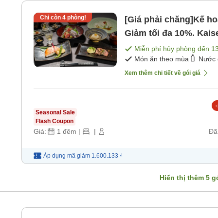
Chỉ còn
4
phòng!
[Giá phải chăng]Kế ho
Giảm tối đa 10%. Kaise
Miễn phí hủy phòng đến
1
Món ăn theo mùa
Nước 
Xem thêm chi tiết về gói giá
-
Seasonal Sale
Flash Coupon
Giá:
1
đêm
|
|
Đã
Áp dụng mã
giảm
1.600.133 ₫
Hiển thị thêm
5
gó