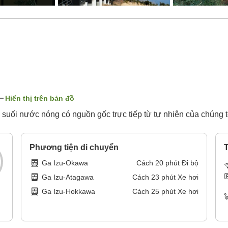
Hiển thị trên bản đồ
uối nước nóng có nguồn gốc trực tiếp từ tự nhiên của chúng t
Phương tiện di chuyển
T
Ga Izu-Okawa
Cách
20
phút
Đi bộ
Ga Izu-Atagawa
Cách
23
phút
Xe hơi
Ga Izu-Hokkawa
Cách
25
phút
Xe hơi