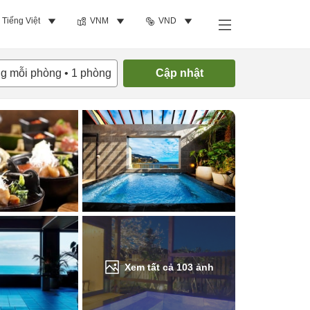
Tiếng Việt
VNM
VND
Tìm phòng trống
ng mỗi phòng
•
1
phòng
Cập nhật
Xem tất cả
103
ảnh