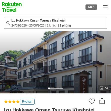
to
MỚI
top
page
Izu Hokkawa Onsen Tsuruya Kisshotei
24/08/2026
-
25/08/2026
|
2 khách
|
1 phòng
73
Ryokan
Izu Hokkawa Onsen Tsuruya Kisshotei