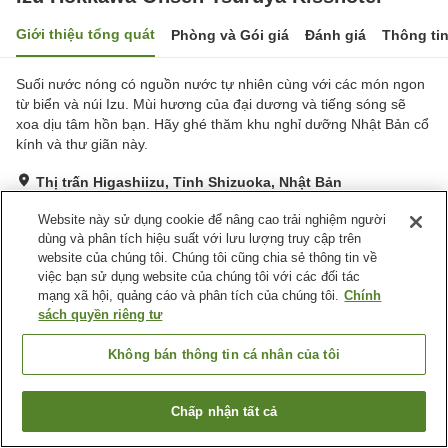
Giới thiệu tổng quát
Phòng và Gói giá
Đánh giá
Thông ti
Suối nước nóng có nguồn nước tự nhiên cùng với các món ngon
từ biển và núi Izu. Mùi hương của đại dương và tiếng sóng sẽ
xoa dịu tâm hồn bạn. Hãy ghé thăm khu nghỉ dưỡng Nhật Bản cổ
kính và thư giãn này.
Thị trấn Higashiizu, Tỉnh Shizuoka, Nhật Bản
Hiển thị trên bản đồ
Website này sử dụng cookie để nâng cao trải nghiệm người
Tuyệt vời
Đánh giá:
7
lượt
4.5
dùng và phân tích hiệu suất với lưu lượng truy cập trên
website của chúng tôi. Chúng tôi cũng chia sẻ thông tin về
việc bạn sử dụng website của chúng tôi với các đối tác
Tiện nghi chỗ nghỉ
mạng xã hội, quảng cáo và phân tích của chúng tôi.
Chính
sách quyền riêng tư
Bãi đỗ xe
Bể sục
Spa / Salon
Nhà hàng
Không bán thông tin cá nhân của tôi
Trang chủ
Nhật Bản
Tỉnh Shizuoka
Thị trấn Higashiizu
Chấp nhận tất cả
Izu Hokkawa Onsen Tsuruya Kisshotei
Tìm phòng trống