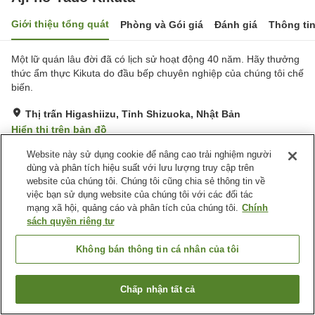
Giới thiệu tổng quát
Phòng và Gói giá
Đánh giá
Thông ti
Một lữ quán lâu đời đã có lịch sử hoạt động 40 năm. Hãy thưởng
thức ẩm thực Kikuta do đầu bếp chuyên nghiệp của chúng tôi chế
biến.
Thị trấn Higashiizu, Tỉnh Shizuoka, Nhật Bản
Hiển thị trên bản đồ
Đánh giá:
23
lượt
2.8
Website này sử dụng cookie để nâng cao trải nghiệm người
dùng và phân tích hiệu suất với lưu lượng truy cập trên
website của chúng tôi. Chúng tôi cũng chia sẻ thông tin về
Tiện nghi chỗ nghỉ
việc bạn sử dụng website của chúng tôi với các đối tác
mạng xã hội, quảng cáo và phân tích của chúng tôi.
Chính
Bãi đỗ xe
Bar
sách quyền riêng tư
Khu hút thuốc riêng
Sảnh tiệc
Không bán thông tin cá nhân của tôi
Trang chủ
Nhật Bản
Tỉnh Shizuoka
Thị trấn Higashiizu
Aji no Yado Kikuta
Chấp nhận tất cả
Tìm phòng trống