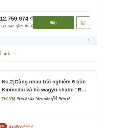
áng] [Bữa tối]
12.759.974 ₫
Đặt
hưa bao gồm thuế
i giá
 No.2]Cùng nhau trải nghiệm 6 bồn
Cá Kinmedai và bò wagyu shabu "Bữa
g] [Bữa tối]
1 Th08
Bữa ăn
Bữa sáng
Bữa tối
12.388.774 ₫
9
%