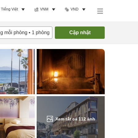
Tiếng Việt
VNM
VND
Tìm phòng trống
ng mỗi phòng
•
1
phòng
Cập nhật
Xem tất cả
112
ảnh