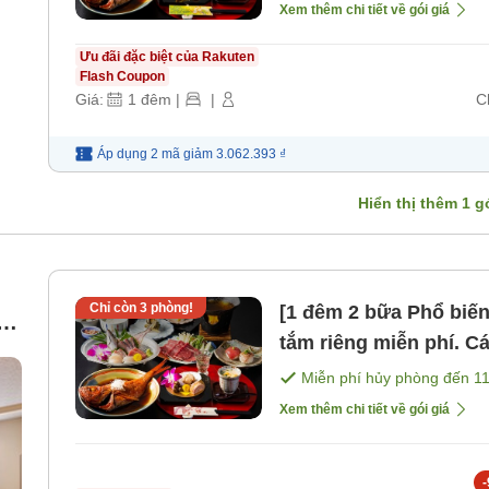
"Tiệc cao cấp". [Bữa s
Xem thêm chi tiết về gói giá
Ưu đãi đặc biệt của Rakuten
Flash Coupon
Giá:
1
đêm
|
|
C
Áp dụng 2 mã
giảm
3.062.393 ₫
Hiển thị thêm
1
gó
Chỉ còn
3
phòng!
[1 đêm 2 bữa Phổ biến
ư
tắm riêng miễn phí. 
tiệc Mankai". [Bữa sán
Miễn phí hủy phòng đến
1
Xem thêm chi tiết về gói giá
-