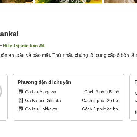
ankai
Hiển thị trên bản đồ
luôn an toàn và bảo mật. Thứ nhất, chúng tôi cung cấp 6 bồn tắm 
Phương tiện di chuyển
T
Ga Izu-Atagawa
Cách
3
phút
Đi bộ
Ga Katase-Shirata
Cách
5
phút
Xe hơi
Ga Izu-Hokkawa
Cách
5
phút
Xe hơi