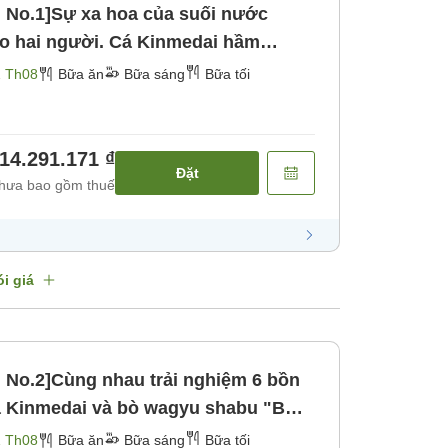
n No.1]Sự xa hoa của suối nước
ho hai người. Cá Kinmedai hầm
ày kỷ niệm với 4 món ăn đặc biệt
1 Th08
Bữa ăn
Bữa sáng
Bữa tối
áng] [Bữa tối]
14.291.171 ₫
Đặt
hưa bao gồm thuế
i giá
 No.2]Cùng nhau trải nghiệm 6 bồn
Cá Kinmedai và bò wagyu shabu "Bữa
g] [Bữa tối]
1 Th08
Bữa ăn
Bữa sáng
Bữa tối