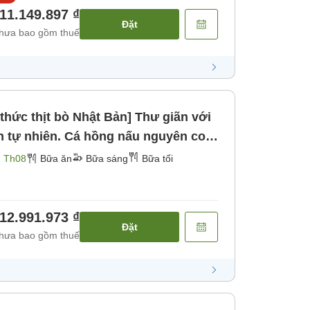
11.149.897 ₫
Đặt
hưa bao gồm thuế
 tự nhiên. Cá hồng nấu nguyên con
ng đá nóng". [Bữa sáng] [Bữa tối]
1 Th08
Bữa ăn
Bữa sáng
Bữa tối
12.991.973 ₫
Đặt
hưa bao gồm thuế