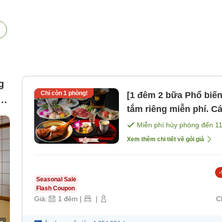
g
Chỉ còn
1
phòng!
[1 đêm 2 bữa Phổ biến
c
tắm riêng miễn phí. 
tiệc Mankai". [Bữa sán
Miễn phí hủy phòng đến
1
Xem thêm chi tiết về gói giá
-
Seasonal Sale
Flash Coupon
Giá:
1
đêm
|
|
C