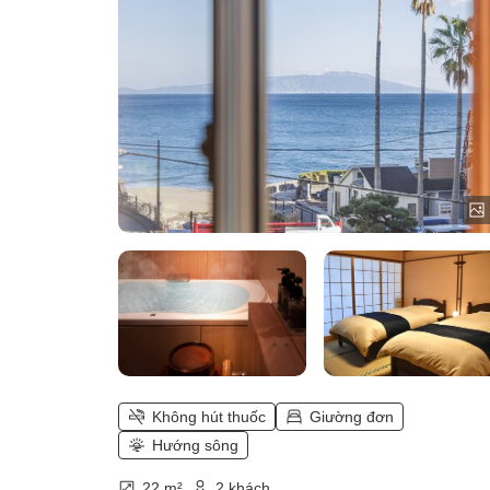
thư giãn ~ Bồn tắm suối nước nón
chảy trực tiếp <Ikoi> kèm bữa ăn
kiểu nhà hàng)
Không hút thuốc
Giường đơn
Hướng sông
22 m²
2 khách