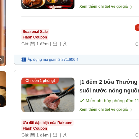
g
Xem thêm chi tiết về gói giá
-
Seasonal Sale
Flash Coupon
Giá:
1
đêm
|
|
C
5
Áp dụng mã
giảm
2.271.606 ₫
Chỉ còn
1
phòng!
[1 đêm 2 bữa Thưởng thức thịt bò Nhật Bản] Thư giãn với
suối nước nóng nguồn
và "Bữa tiệc thịt nướ
Miễn phí hủy phòng đến
1
Xem thêm chi tiết về gói giá
Ưu đãi đặc biệt của Rakuten
Flash Coupon
Giá:
1
đêm
|
|
C