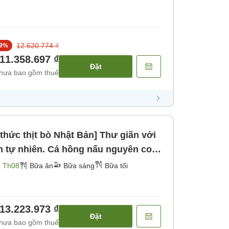
12.620.774 ₫
9
%
11.358.697 ₫
Đặt
hưa bao gồm thuế
 tự nhiên. Cá hồng nấu nguyên con
ng đá nóng". [Bữa sáng] [Bữa tối]
1 Th08
Bữa ăn
Bữa sáng
Bữa tối
13.223.973 ₫
Đặt
hưa bao gồm thuế