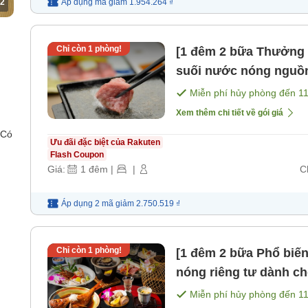
2
Áp dụng mã
giảm
1.954.264 ₫
Chỉ còn
1
phòng!
[1 đêm 2 bữa Thưởng thức thịt bò Nhật Bản] Thư giãn với
suối nước nóng nguồn
và "Bữa tiệc thịt nướ
Miễn phí hủy phòng đến
1
Xem thêm chi tiết về gói giá
 Có
Ưu đãi đặc biệt của Rakuten
Flash Coupon
Giá:
1
đêm
|
|
C
Áp dụng 2 mã
giảm
2.750.519 ₫
Chỉ còn
1
phòng!
[1 đêm 2 bữa Phổ biế
nóng riêng tư dành c
nguyên con tô điểm ng
Miễn phí hủy phòng đến
1