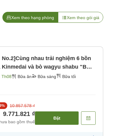
Xem theo hạng phòng
Xem theo gói giá
 No.2]Cùng nhau trải nghiệm 6 bồn
Cá Kinmedai và bò wagyu shabu "Bữa
g] [Bữa tối]
1 Th08
Bữa ăn
Bữa sáng
Bữa tối
10.857.578 ₫
9
%
9.771.821 ₫
Đặt
hưa bao gồm thuế