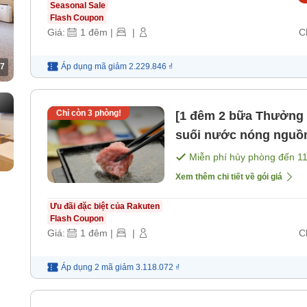
Seasonal Sale
Flash Coupon
Giá:
1
đêm
|
|
C
7
Áp dụng mã
giảm
2.229.846 ₫
Chỉ còn
3
phòng!
[1 đêm 2 bữa Thưởng thức thịt bò Nhật Bản] Thư giãn với
suối nước nóng nguồn
và "Bữa tiệc thịt nướ
Miễn phí hủy phòng đến
1
Xem thêm chi tiết về gói giá
Ưu đãi đặc biệt của Rakuten
Flash Coupon
Giá:
1
đêm
|
|
C
Áp dụng 2 mã
giảm
3.118.072 ₫