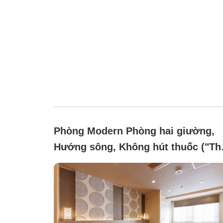
Phòng Modern Phòng hai giường,
Hướng sông, Không hút thuốc ("Th
giãn"【Thực phẩm nhà hàng cao
cấp】)