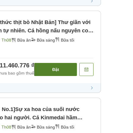
 tự nhiên. Cá hồng nấu nguyên con
ng đá nóng". [Bữa sáng] [Bữa tối]
1 Th08
Bữa ăn
Bữa sáng
Bữa tối
11.460.776 ₫
Đặt
hưa bao gồm thuế
n No.1]Sự xa hoa của suối nước
ho hai người. Cá Kinmedai hầm
ày kỷ niệm với 4 món ăn đặc biệt
1 Th08
Bữa ăn
Bữa sáng
Bữa tối