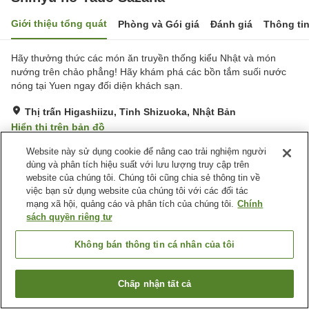
Giới thiệu tổng quát
Phòng và Gói giá
Đánh giá
Thông ti
Hãy thưởng thức các món ăn truyền thống kiểu Nhật và món
nướng trên chảo phẳng! Hãy khám phá các bồn tắm suối nước
nóng tại Yuen ngay đối diện khách sạn.
Thị trấn Higashiizu, Tỉnh Shizuoka, Nhật Bản
Hiển thị trên bản đồ
Tuyệt vời
Đánh giá:
50
lượt
4.3
Website này sử dụng cookie để nâng cao trải nghiệm người
dùng và phân tích hiệu suất với lưu lượng truy cập trên
website của chúng tôi. Chúng tôi cũng chia sẻ thông tin về
Tiện nghi chỗ nghỉ
việc bạn sử dụng website của chúng tôi với các đối tác
mạng xã hội, quảng cáo và phân tích của chúng tôi.
Chính
Bãi đỗ xe
Lounge
sách quyền riêng tư
Nhà Tắm Công Cộng
Nhà Tắm Công Cộng (Có
nước nóng)
Không bán thông tin cá nhân của tôi
Trang chủ
Nhật Bản
Tỉnh Shizuoka
Thị trấn Higashiizu
Chấp nhận tất cả
Shinyu no Yado Sazana
Tìm phòng trống