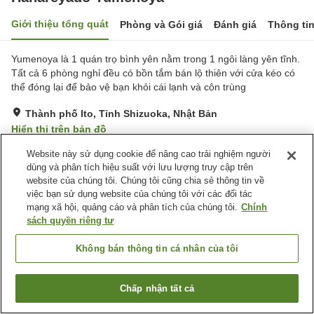
Giới thiệu tổng quát
Phòng và Gói giá
Đánh giá
Thông ti
Yumenoya là 1 quán trọ bình yên nằm trong 1 ngôi làng yên tĩnh.
Tất cả 6 phòng nghỉ đều có bồn tắm bán lộ thiên với cửa kéo có
thể đóng lại để bảo vệ bạn khỏi cái lạnh và côn trùng
Thành phố Ito, Tỉnh Shizuoka, Nhật Bản
Hiển thị trên bản đồ
Xuất sắc
Đánh giá:
13
lượt
4.9
Website này sử dụng cookie để nâng cao trải nghiệm người
dùng và phân tích hiệu suất với lưu lượng truy cập trên
website của chúng tôi. Chúng tôi cũng chia sẻ thông tin về
Tiện nghi chỗ nghỉ
việc bạn sử dụng website của chúng tôi với các đối tác
mạng xã hội, quảng cáo và phân tích của chúng tôi.
Chính
Bãi đỗ xe
Spa / Salon
sách quyền riêng tư
Phòng ăn riêng
Nhà Tắm Lộ Thiên (Có
Nước Nóng)
Không bán thông tin cá nhân của tôi
Trang chủ
Nhật Bản
Tỉnh Shizuoka
Thành phố Ito
Hanareyado Yumenoya
Chấp nhận tất cả
Tìm phòng trống