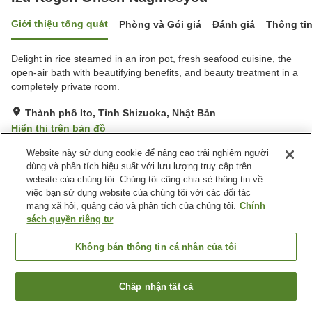
Giới thiệu tổng quát
Phòng và Gói giá
Đánh giá
Thông ti
Delight in rice steamed in an iron pot, fresh seafood cuisine, the
open-air bath with beautifying benefits, and beauty treatment in a
completely private room.
Thành phố Ito, Tỉnh Shizuoka, Nhật Bản
Hiển thị trên bản đồ
Tuyệt vời
Đánh giá:
23
lượt
4.5
Website này sử dụng cookie để nâng cao trải nghiệm người
dùng và phân tích hiệu suất với lưu lượng truy cập trên
website của chúng tôi. Chúng tôi cũng chia sẻ thông tin về
Tiện nghi chỗ nghỉ
việc bạn sử dụng website của chúng tôi với các đối tác
mạng xã hội, quảng cáo và phân tích của chúng tôi.
Chính
Wi-Fi
Suối nước nóng trong nhà
sách quyền riêng tư
Phòng ăn riêng
Khu hút thuốc riêng
Không bán thông tin cá nhân của tôi
Trang chủ
Nhật Bản
Tỉnh Shizuoka
Thành phố Ito
Izu Kogen Onsen Naginosyou
Chấp nhận tất cả
Tìm phòng trống