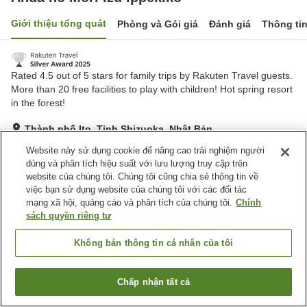
Giới thiệu tổng quát
Phòng và Gói giá
Đánh giá
Thông ti
Rated 4.5 out of 5 stars for family trips by Rakuten Travel guests.
More than 20 free facilities to play with children! Hot spring resort
in the forest!
Thành phố Ito, Tỉnh Shizuoka, Nhật Bản
Hiển thị trên bản đồ
Website này sử dụng cookie để nâng cao trải nghiệm người
dùng và phân tích hiệu suất với lưu lượng truy cập trên
Tuyệt vời
Đánh giá:
138
lượt
4.6
website của chúng tôi. Chúng tôi cũng chia sẻ thông tin về
việc bạn sử dụng website của chúng tôi với các đối tác
mạng xã hội, quảng cáo và phân tích của chúng tôi.
Chính
Tiện nghi chỗ nghỉ
sách quyền riêng tư
Bãi đỗ xe
Nhà hàng
Bar
Quầy ăn nhẹ về đêm
Không bán thông tin cá nhân của tôi
Trang chủ
Nhật Bản
Tỉnh Shizuoka
Thành phố Ito
Chấp nhận tất cả
Tìm phòng trống
Anda no Mori Izu Ippekiko