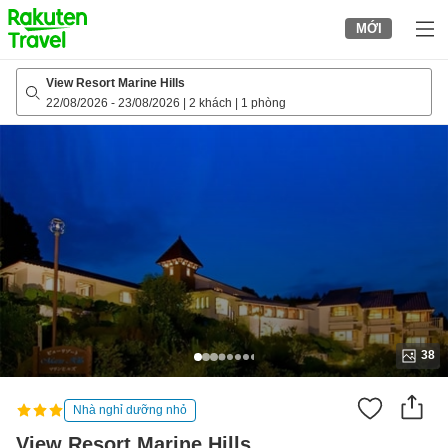
to
MỚI
top
page
View Resort Marine Hills
22/08/2026
-
23/08/2026
|
2 khách
|
1 phòng
38
Nhà nghỉ dưỡng nhỏ
View Resort Marine Hills