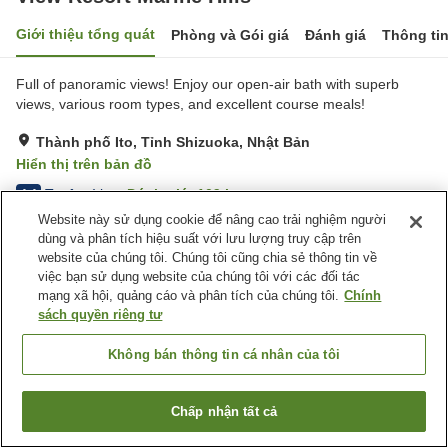
Giới thiệu tổng quát
Phòng và Gói giá
Đánh giá
Thông ti
Full of panoramic views! Enjoy our open-air bath with superb
views, various room types, and excellent course meals!
Thành phố Ito, Tỉnh Shizuoka, Nhật Bản
Hiển thị trên bản đồ
Tuyệt vời
Đánh giá:
109
lượt
4.4
Website này sử dụng cookie để nâng cao trải nghiệm người
dùng và phân tích hiệu suất với lưu lượng truy cập trên
Tiện nghi chỗ nghỉ
website của chúng tôi. Chúng tôi cũng chia sẻ thông tin về
việc bạn sử dụng website của chúng tôi với các đối tác
Bãi đỗ xe
Spa / Salon
mạng xã hội, quảng cáo và phân tích của chúng tôi.
Chính
Nhà hàng
Lounge
sách quyền riêng tư
Trang chủ
Nhật Bản
Tỉnh Shizuoka
Thành phố Ito
Không bán thông tin cá nhân của tôi
View Resort Marine Hills
Chấp nhận tất cả
Tìm phòng trống