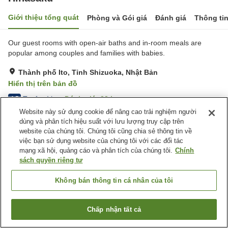
Giới thiệu tổng quát
Phòng và Gói giá
Đánh giá
Thông ti
Our guest rooms with open-air baths and in-room meals are
popular among couples and families with babies.
Thành phố Ito, Tỉnh Shizuoka, Nhật Bản
Hiển thị trên bản đồ
Tuyệt vời
Đánh giá:
33
lượt
4.5
Website này sử dụng cookie để nâng cao trải nghiệm người
dùng và phân tích hiệu suất với lưu lượng truy cập trên
Tiện nghi chỗ nghỉ
website của chúng tôi. Chúng tôi cũng chia sẻ thông tin về
việc bạn sử dụng website của chúng tôi với các đối tác
Bãi đỗ xe
Nhà Tắm Lộ Thiên (Có
mạng xã hội, quảng cáo và phân tích của chúng tôi.
Chính
Nước Nóng)
sách quyền riêng tư
Dịch Vụ Đưa Đón
Không bán thông tin cá nhân của tôi
Trang chủ
Nhật Bản
Tỉnh Shizuoka
Thành phố Ito
Hinasaku
Chấp nhận tất cả
Tìm phòng trống